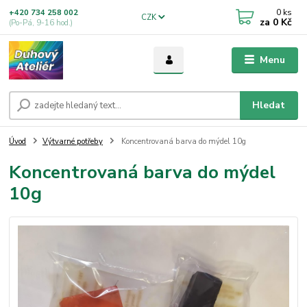
0
ks
+420 734 258 002
CZK
za
0 Kč
(Po-Pá, 9-16 hod.)
Menu
Hledat
Úvod
Výtvarné potřeby
Koncentrovaná barva do mýdel 10g
Koncentrovaná barva do mýdel
10g