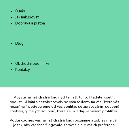
O nás
Jak nakupovat
Doprava a platba
Blog
Obchodní podmínky
Kontakty
Duhový Ateliér Kroměříž
Abyste na našich stránkách rychle našli to, co hledáte, ušetřili
spoustu klikání a nezobrazovaly se vám reklamy na věci, které vás
nezajímají, potřebujeme od Vás souhlas se zpracováním souborů
+420 734 258 002
cookies, tj. malých souborů, které se ukládají ve vašem prohlížeči.
Podle cookies vás na našich stránkách poznáme a zobrazíme vám
duhovyatelier@email.cz
je tak, aby všechno fungovalo správně a dle vašich preferencí.