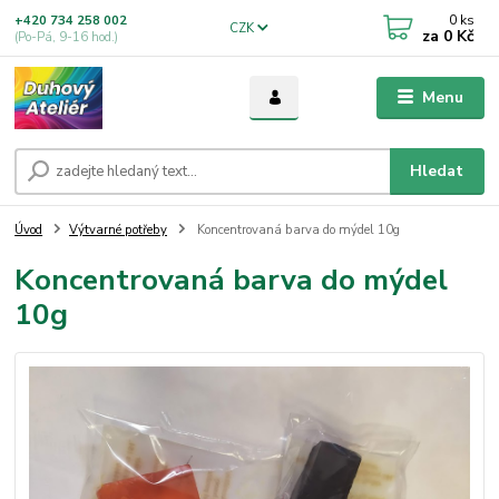
0
ks
+420 734 258 002
CZK
za
0 Kč
(Po-Pá, 9-16 hod.)
Menu
Hledat
Úvod
Výtvarné potřeby
Koncentrovaná barva do mýdel 10g
Koncentrovaná barva do mýdel
10g