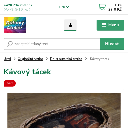
0
ks
+420 734 258 002
CZK
za
0 Kč
(Po-Pá, 9-16 hod.)
Menu
Hledat
Úvod
Originální tvorba
Další autorská tvorba
Kávový tácek
Kávový tácek
Akce