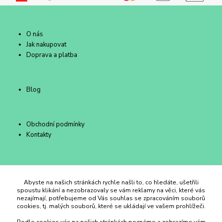
O nás
Jak nakupovat
Doprava a platba
Blog
Obchodní podmínky
Kontakty
Duhový Ateliér Kroměříž
Abyste na našich stránkách rychle našli to, co hledáte, ušetřili
spoustu klikání a nezobrazovaly se vám reklamy na věci, které vás
nezajímají, potřebujeme od Vás souhlas se zpracováním souborů
+420 734 258 002
cookies, tj. malých souborů, které se ukládají ve vašem prohlížeči.