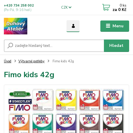
0
ks
+420 734 258 002
CZK
za
0 Kč
(Po-Pá, 9-16 hod.)
Menu
Hledat
Úvod
Výtvarné potřeby
Fimo kids 42g
Fimo kids 42g