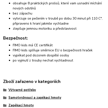
obsahuje 8 praktických prolisů, které vam usnadní míchání
nových odstínů
bez zápachu
vytvrzuje se pečením v troubě po dobu 30 minut při 110 C°,
připraveno k hraní jakmile vychladne
zlepšuje jemnou motoriku a představivost
Bezpečnost:
FIMO kids má CE certifikát
FIMO kids splňuje směrnice EU o bezpečnosti hraček
vypékat pod dozorem dospělé osoby
po vyjmutí z trouby nechat vychladnout
Zboží zařazeno v kategoriích
Výtvarné potřeby
Samotvrdnoucí a zapékací hmoty
Zapékací hmoty