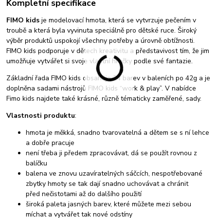
Kompletní specifikace
FIMO kids
je modelovací hmota, která se vytvrzuje pečením v
troubě a která byla vyvinuta speciálně pro dětské ruce. Široký
výběr produktů uspokojí všechny potřeby a úrovně obtížnosti.
FIMO kids podporuje v dětech kreativitu a představivost tím, že jim
umožňuje vytvářet si svoje vlastní hračky podle své fantazie.
Základní řada FIMO kids obsahuje 24 barev v baleních po 42g a je
doplněna sadami nástrojů FIMO kids “work & play”. V nabídce
Fimo kids najdete také krásné, různě tématicky zaměřené, sady.
Vlastnosti produktu
:
hmota je měkká, snadno tvarovatelná a dětem se s ní lehce
a dobře pracuje
není třeba ji předem zpracovávat, dá se použít rovnou z
balíčku
balena ve znovu uzavíratelných sáčcích, nespotřebované
zbytky hmoty se tak dají snadno uchovávat a chránit
před nečistotami až do dalšího použití
široká paleta jasných barev, které můžete mezi sebou
míchat a vytvářet tak nové odstíny