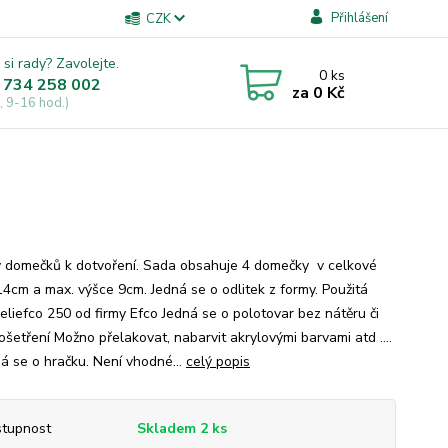
Přihlášení
CZK
 si rady? Zavolejte.
0
ks
 734 258 002
za
0 Kč
, 9-16 hod.)
y domečků k dotvoření. Sada obsahuje 4 domečky v celkové
14cm a max. výšce 9cm. Jedná se o odlitek z formy. Použitá
reliefco 250 od firmy Efco Jedná se o polotovar bez nátěru či
ošetření Možno přelakovat, nabarvit akrylovými barvami atd ....
á se o hračku. Není vhodné...
celý popis
tupnost
Skladem 2 ks