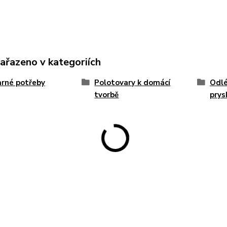
zařazeno v kategoriích
rné potřeby
Polotovary k domácí
Odlé
tvorbě
prys