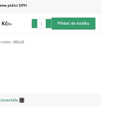
sme plátci DPH
 Kč
Přidat do košíku
/
ks
roduktu:
ODL02
Komentáře
0