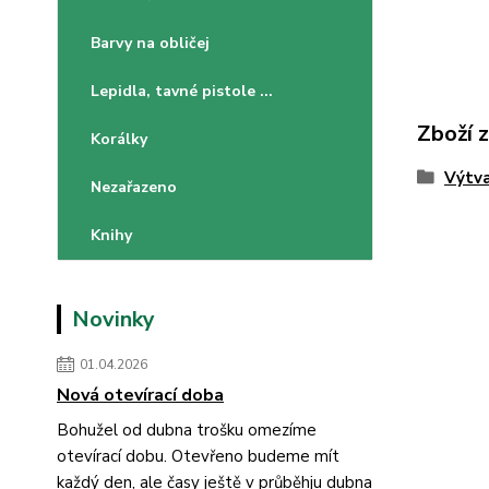
Barvy na obličej
Lepidla, tavné pistole ...
Zboží 
Korálky
Výtva
Nezařazeno
Knihy
Novinky
01.04.2026
Nová otevírací doba
Bohužel od dubna trošku omezíme
otevírací dobu. Otevřeno budeme mít
každý den, ale časy ještě v průběhju dubna