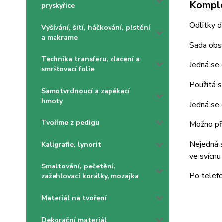
Komple
pryskyřice
Odlitky 
Vyšívání, šití, háčkování, plstění
a makrame
Sada obs
Technika transferu, zlacení a
Jedná se 
smršťovací folie
Použitá s
Samotvrdnoucí a zapékací
hmoty
Jedná se 
Tvoříme z pedigu
Možno pře
Nejedná s
Kaligrafie, lynorit
ve svícnu
Smaltování, pečetění,
Po telefo
zažehlovací korálky, mozajka
Materiál na tvoření
Dekorační materiál