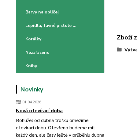
Barvy na obličej
Lepidla, tavné pistole ...
Zboží 
Korálky
Výtva
Nezařazeno
Knihy
Novinky
01.04.2026
Nová otevírací doba
Bohužel od dubna trošku omezíme
otevírací dobu. Otevřeno budeme mít
každý den, ale časy ještě v průběhju dubna