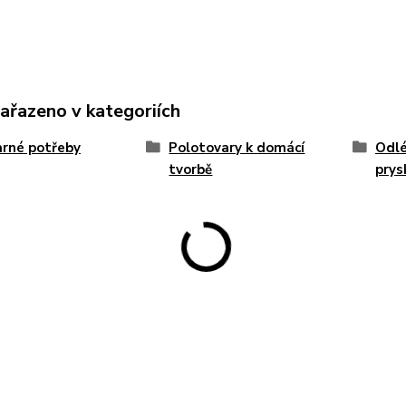
zařazeno v kategoriích
rné potřeby
Polotovary k domácí
Odlé
tvorbě
prys