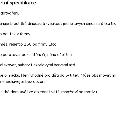
tní specifikace
 dotvoření.
huje 5 odlitků dinosaurů (velikost jednotlivých dinosaurů cca 8
o odlitek z formy.
měs: reliefco 250 od firmy Efco
o polotovar bez nátěru či jiného ošetření
lakovat, nabarvit akrylovými barvami atd ....
e o hračku. Není vhodné pro děti do 6-ti let. Může obsahovat m
 nenechávejte bez dozoru.
nické domluvě lze objednat větší množství od motivu.