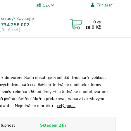
Přihlášení
CZK
 si rady? Zavolejte.
0
ks
 734 258 002
za
0 Kč
, 9-16 hod.)
y k dotvoření. Sada obsahuje 5 odlitků dinosaurů (velikost
livých dinosaurů cca 8x6cm). Jedná se o odlitek z formy.
á směs: reliefco 250 od firmy Efco Jedná se o polotovar bez
 či jiného ošetření Možno přelakovat, nabarvit akrylovými
 atd .... Nejedná se o hračku...
celý popis
tupnost
Skladem 2 ks