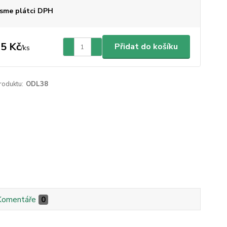
sme plátci DPH
5 Kč
Přidat do košíku
/
ks
roduktu:
ODL38
Komentáře
0