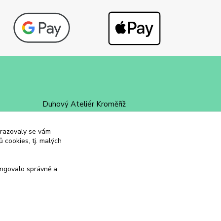
Duhový Ateliér Kroměříž
+420 734 258 002
obrazovaly se vám
 cookies, tj. malých
duhovyatelier@email.cz
ungovalo správně a