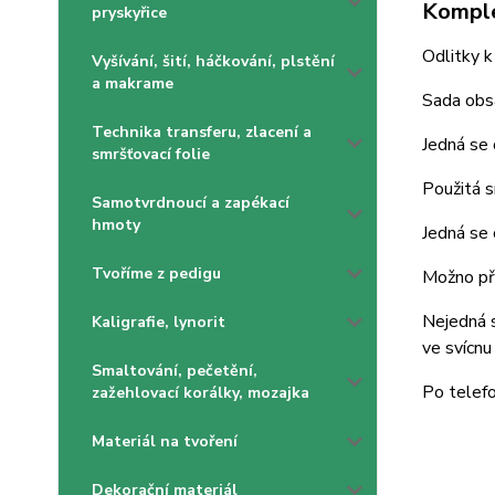
Komple
pryskyřice
Odlitky k
Vyšívání, šití, háčkování, plstění
a makrame
Sada obsa
Technika transferu, zlacení a
Jedná se 
smršťovací folie
Použitá s
Samotvrdnoucí a zapékací
hmoty
Jedná se 
Tvoříme z pedigu
Možno pře
Nejedná s
Kaligrafie, lynorit
ve svícnu
Smaltování, pečetění,
Po telefo
zažehlovací korálky, mozajka
Materiál na tvoření
Dekorační materiál