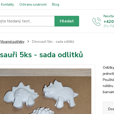
Kontakty
Ochrana soukromí
Blog
Nevíte
Hledat
+420
(Po-Pá
ýtvarné potřeby
Dinosauři 5ks - sada odlitků
sauři 5ks - sada odlitků
Odlitk
jednot
Použit
nátěru
barvami
Dos