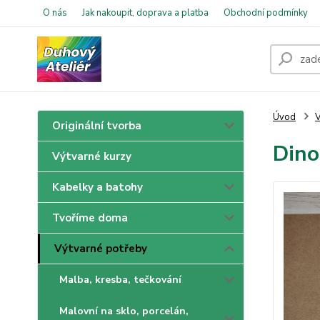
O nás
Jak nakoupit, doprava a platba
Obchodní podmínky
Úvod
V
Originální tvorba
Dino
Výtvarné kurzy
Kabelky a batohy
Tvoříme doma
Výtvarné potřeby
Malba, kresba, tečkování
Malovní na sklo, porcelán,