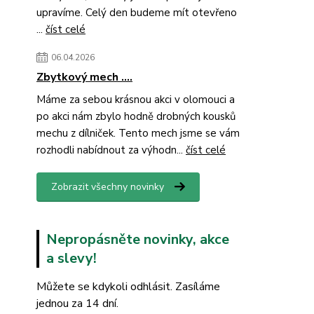
upravíme. Celý den budeme mít otevřeno
...
číst celé
06.04.2026
Zbytkový mech ....
Máme za sebou krásnou akci v olomouci a
po akci nám zbylo hodně drobných kousků
mechu z dílniček. Tento mech jsme se vám
rozhodli nabídnout za výhodn...
číst celé
Zobrazit všechny novinky
Nepropásněte novinky, akce
a slevy!
Můžete se kdykoli odhlásit. Zasíláme
jednou za 14 dní.