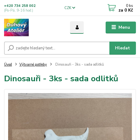
0
ks
+420 734 258 002
CZK
za
0 Kč
(Po-Pá, 9-16 hod.)
Menu
Hledat
Úvod
Výtvarné potřeby
Dinosauři - 3ks - sada odlitků
Dinosauři - 3ks - sada odlitků