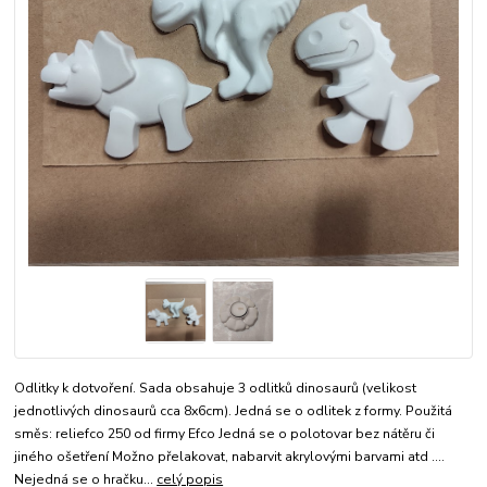
Odlitky k dotvoření. Sada obsahuje 3 odlitků dinosaurů (velikost
jednotlivých dinosaurů cca 8x6cm). Jedná se o odlitek z formy. Použitá
směs: reliefco 250 od firmy Efco Jedná se o polotovar bez nátěru či
jiného ošetření Možno přelakovat, nabarvit akrylovými barvami atd ....
Nejedná se o hračku...
celý popis