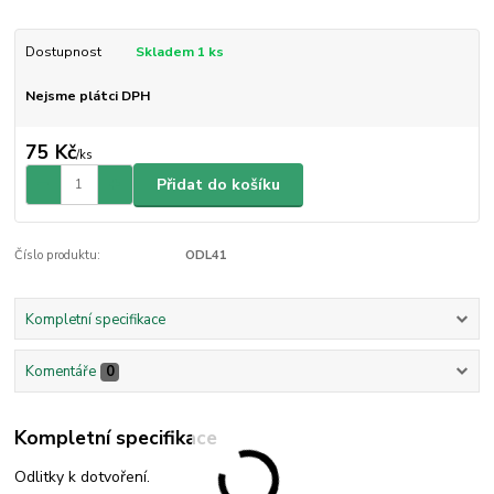
Dostupnost
Skladem 1 ks
Nejsme plátci DPH
75 Kč
/
ks
Přidat do košíku
Číslo produktu:
ODL41
Kompletní specifikace
Komentáře
0
Kompletní specifikace
Odlitky k dotvoření.