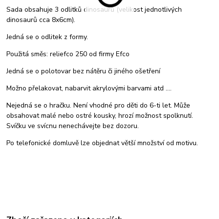
Sada obsahuje 3 odlitků dinosaurů (velikost jednotlivých
dinosaurů cca 8x6cm).
Jedná se o odlitek z formy.
Použitá směs: reliefco 250 od firmy Efco
Jedná se o polotovar bez nátěru či jiného ošetření
Možno přelakovat, nabarvit akrylovými barvami atd ....
Nejedná se o hračku. Není vhodné pro děti do 6-ti let. Může
obsahovat malé nebo ostré kousky, hrozí možnost spolknutí.
Svíčku ve svícnu nenechávejte bez dozoru.
Po telefonické domluvě lze objednat větší množství od motivu.