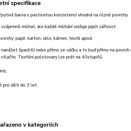
tní specifikace
pytivá barva s pastovitou konzistencí vhodná na různé povrchy.
 vzájemně míchat, ale každé míchání snižuje jejich zářivost.
vrchy: papír, karton, sklo, kámen, textil apod.
 nanášet špachtlí nebo přímo ze sáčku a to buď přímo na povrch 
vtlačte. Textilní polotovary lze prát na 40stupňů.
ml.
pro děti do 3 let.
zařazeno v kategoriích