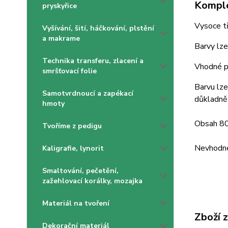
Komple
pryskyřice
Vysoce tř
Vyšívání, šití, háčkování, plstění
a makrame
Barvy lze
Technika transferu, zlacení a
Vhodné po
smršťovací folie
Barvu lze
Samotvrdnoucí a zapékací
důkladně 
hmoty
Obsah 80
Tvoříme z pedigu
Nevhodné 
Kaligrafie, lynorit
Smaltování, pečetění,
zažehlovací korálky, mozajka
Materiál na tvoření
Zboží 
Dekorační materiál