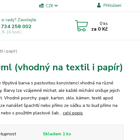
Přihlášení
CZK
 si rady? Zavolejte.
0
ks
 734 258 002
za
0 Kč
, 9-16 hod.)
 i papír)
 (vhodný na textil i papír)
 třpytivá barva s pastovitou konzistencí vhodná na různé
. Barvy lze vzájemně míchat, ale každé míchání snižuje jejich
t. Vhodné povrchy: papír, karton, sklo, kámen, textil apod.
lze nanášet špachtlí nebo přímo ze sáčku a to buď přímo na
 nebo s použitím plastové šab...
celý popis
tupnost
Skladem 1 ks