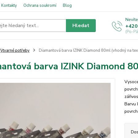
Kontakty
Ochrana soukromí
Blog
Nevíte
Hledat
+420
(Po-Pá
ýtvarné potřeby
Diamantová barva IZINK Diamond 80ml (vhodný na textil
antová barva IZINK Diamond 80ml
Vysoce
povrchy
zářivos
Barvu 
povrch
Dos