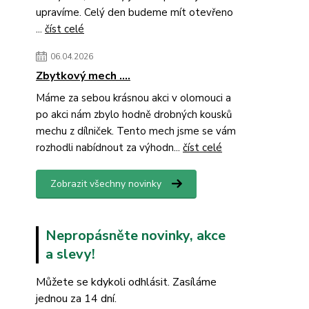
upravíme. Celý den budeme mít otevřeno
...
číst celé
06.04.2026
Zbytkový mech ....
Máme za sebou krásnou akci v olomouci a
po akci nám zbylo hodně drobných kousků
mechu z dílniček. Tento mech jsme se vám
rozhodli nabídnout za výhodn...
číst celé
Zobrazit všechny novinky
Nepropásněte novinky, akce
a slevy!
Můžete se kdykoli odhlásit. Zasíláme
jednou za 14 dní.