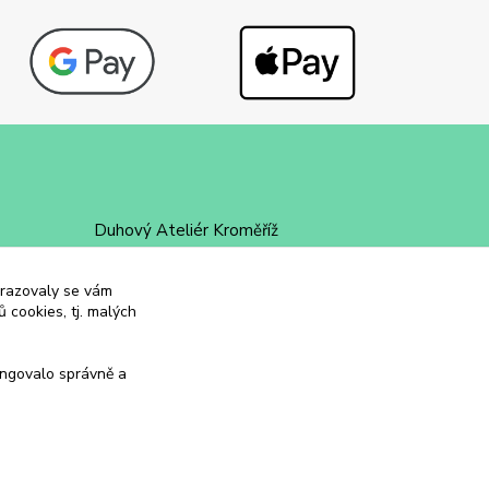
Duhový Ateliér Kroměříž
+420 734 258 002
obrazovaly se vám
 cookies, tj. malých
duhovyatelier@email.cz
ungovalo správně a