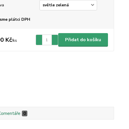
va
sme plátci DPH
0 Kč
Přidat do košíku
/
ks
Komentáře
0