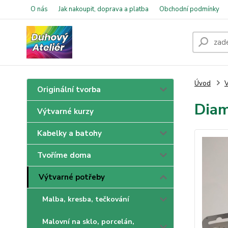
O nás
Jak nakoupit, doprava a platba
Obchodní podmínky
Úvod
V
Originální tvorba
Diam
Výtvarné kurzy
Kabelky a batohy
Tvoříme doma
Výtvarné potřeby
Malba, kresba, tečkování
Malovní na sklo, porcelán,