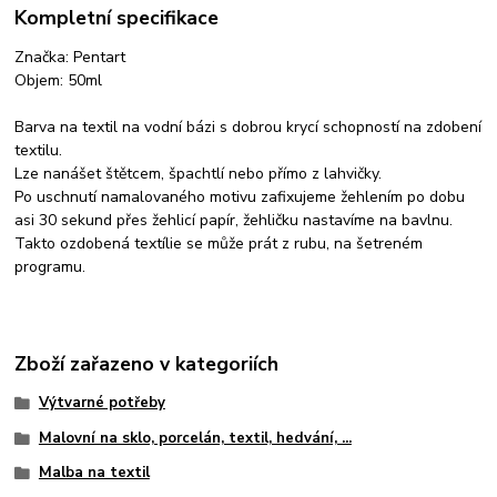
Kompletní specifikace
Značka: Pentart
Objem: 50ml
Barva na textil na vodní bázi s dobrou krycí schopností na zdobení
textilu.
Lze nanášet štětcem, špachtlí nebo přímo z lahvičky.
Po uschnutí namalovaného motivu zafixujeme žehlením po dobu
asi 30 sekund přes žehlicí papír, žehličku nastavíme na bavlnu.
Takto ozdobená textílie se může prát z rubu, na šetreném
programu.
Zboží zařazeno v kategoriích
Výtvarné potřeby
Malovní na sklo, porcelán, textil, hedvání, ...
Malba na textil