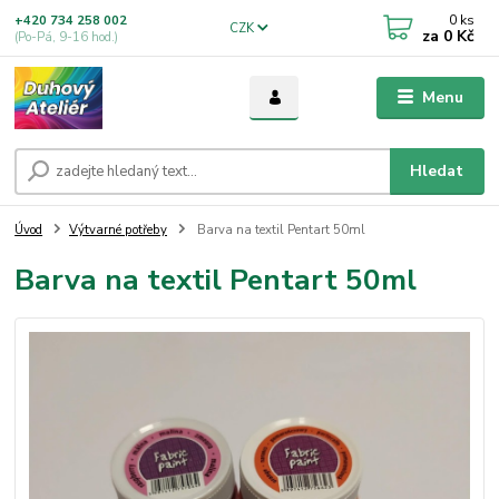
0
ks
+420 734 258 002
CZK
za
0 Kč
(Po-Pá, 9-16 hod.)
Menu
Hledat
Úvod
Výtvarné potřeby
Barva na textil Pentart 50ml
Barva na textil Pentart 50ml