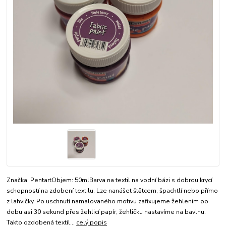
Značka: PentartObjem: 50mlBarva na textil na vodní bázi s dobrou krycí
schopností na zdobení textilu. Lze nanášet štětcem, špachtlí nebo přímo
z lahvičky. Po uschnutí namalovaného motivu zafixujeme žehlením po
dobu asi 30 sekund přes žehlicí papír, žehličku nastavíme na bavlnu.
Takto ozdobená textíl...
celý popis