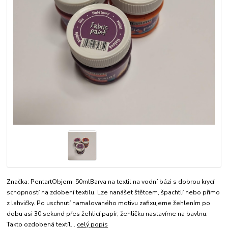
Značka: PentartObjem: 50mlBarva na textil na vodní bázi s dobrou krycí
schopností na zdobení textilu. Lze nanášet štětcem, špachtlí nebo přímo
z lahvičky. Po uschnutí namalovaného motivu zafixujeme žehlením po
dobu asi 30 sekund přes žehlicí papír, žehličku nastavíme na bavlnu.
Takto ozdobená textíl...
celý popis