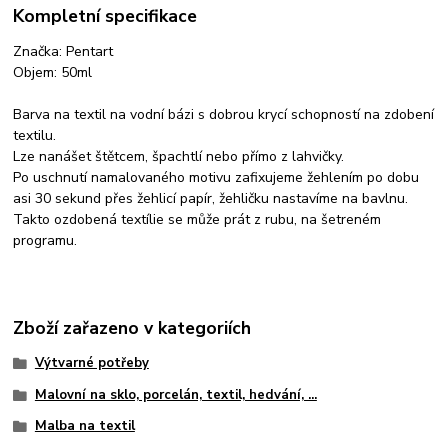
Kompletní specifikace
Značka: Pentart
Objem: 50ml
Barva na textil na vodní bázi s dobrou krycí schopností na zdobení
textilu.
Lze nanášet štětcem, špachtlí nebo přímo z lahvičky.
Po uschnutí namalovaného motivu zafixujeme žehlením po dobu
asi 30 sekund přes žehlicí papír, žehličku nastavíme na bavlnu.
Takto ozdobená textílie se může prát z rubu, na šetreném
programu.
Zboží zařazeno v kategoriích
Výtvarné potřeby
Malovní na sklo, porcelán, textil, hedvání, ...
Malba na textil