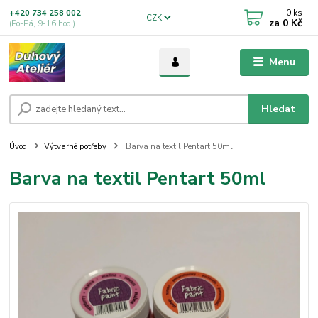
0
ks
+420 734 258 002
CZK
za
0 Kč
(Po-Pá, 9-16 hod.)
Menu
Hledat
Úvod
Výtvarné potřeby
Barva na textil Pentart 50ml
Barva na textil Pentart 50ml