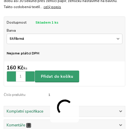
dobu asi 30 sekund přes žehlicí papír, žehličku nastavíme na bavlnu.
Takto ozdobená textíl...
celý popis
Dostupnost
Skladem 1 ks
Barva
Nejsme plátci DPH
160 Kč
/
ks
Přidat do košíku
Číslo produktu:
1
Kompletní specifikace
Komentáře
0