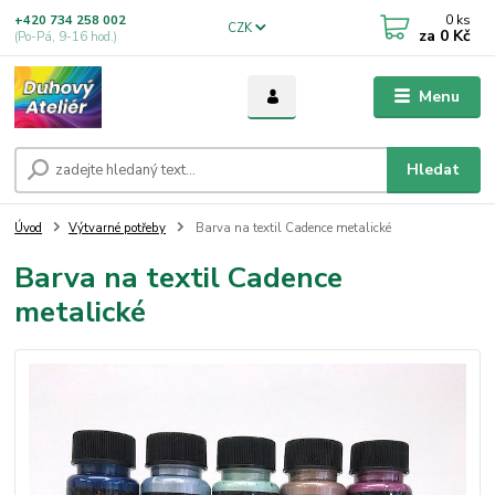
0
ks
+420 734 258 002
CZK
za
0 Kč
(Po-Pá, 9-16 hod.)
Menu
Hledat
Úvod
Výtvarné potřeby
Barva na textil Cadence metalické
Barva na textil Cadence
metalické