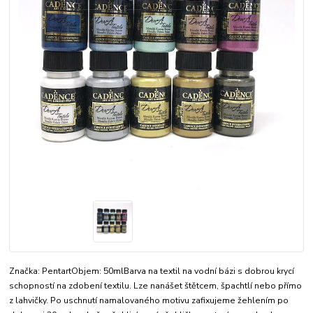
Značka: PentartObjem: 50mlBarva na textil na vodní bázi s dobrou krycí
schopností na zdobení textilu. Lze nanášet štětcem, špachtlí nebo přímo
z lahvičky. Po uschnutí namalovaného motivu zafixujeme žehlením po