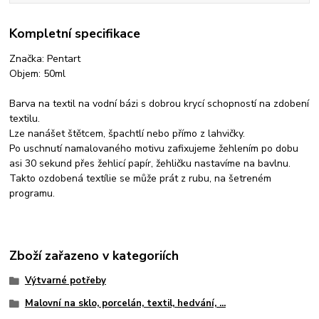
Kompletní specifikace
Značka: Pentart
Objem: 50ml
Barva na textil na vodní bázi s dobrou krycí schopností na zdobení
textilu.
Lze nanášet štětcem, špachtlí nebo přímo z lahvičky.
Po uschnutí namalovaného motivu zafixujeme žehlením po dobu
asi 30 sekund přes žehlicí papír, žehličku nastavíme na bavlnu.
Takto ozdobená textílie se může prát z rubu, na šetreném
programu.
Zboží zařazeno v kategoriích
Výtvarné potřeby
Malovní na sklo, porcelán, textil, hedvání, ...