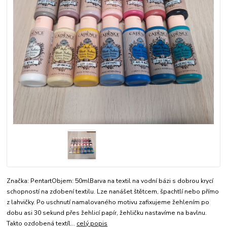
Značka: PentartObjem: 50mlBarva na textil na vodní bázi s dobrou krycí
schopností na zdobení textilu. Lze nanášet štětcem, špachtlí nebo přímo
z lahvičky. Po uschnutí namalovaného motivu zafixujeme žehlením po
dobu asi 30 sekund přes žehlicí papír, žehličku nastavíme na bavlnu.
Takto ozdobená textíl...
celý popis