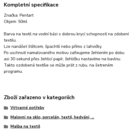
Kompletní specifikace
Značka: Pentart
Objem: 50ml
Barva na textil na vodní bázi s dobrou krycí schopností na zdobení
textilu.
Lze nanášet štětcem, špachtlí nebo přímo z lahvičky.
Po uschnutí namalovaného motivu zafixujeme žehlením po dobu
asi 30 sekund přes žehlicí papír, žehličku nastavíme na bavlnu.
Takto ozdobená textílie se může prát z rubu, na šetreném
programu.
Zboží zařazeno v kategoriích
Výtvarné potřeby
Malovní na sklo, porcelán, textil, hedvání, ...
Malba na textil