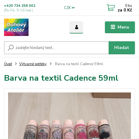
0
ks
+420 734 258 002
CZK
za
0 Kč
(Po-Pá, 9-16 hod.)
Menu
Hledat
Úvod
Výtvarné potřeby
Barva na textil Cadence 59ml
Barva na textil Cadence 59ml