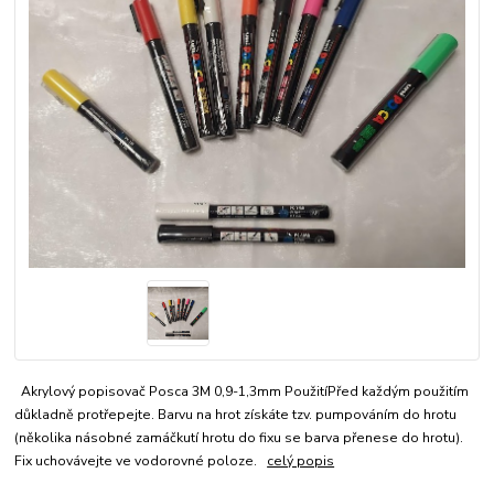
Akrylový popisovač Posca 3M 0,9-1,3mm PoužitíPřed každým použitím
důkladně protřepejte. Barvu na hrot získáte tzv. pumpováním do hrotu
(několika násobné zamáčkutí hrotu do fixu se barva přenese do hrotu).
Fix uchovávejte ve vodorovné poloze.
celý popis