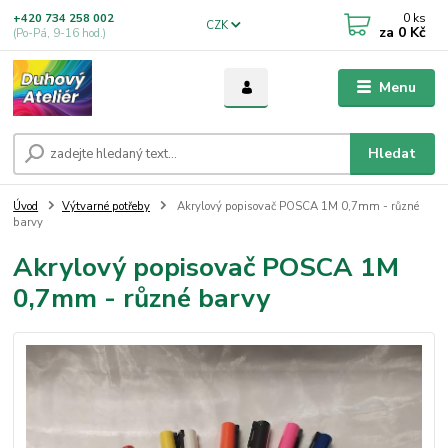
0
ks
+420 734 258 002
CZK
za
0 Kč
(Po-Pá, 9-16 hod.)
Menu
Hledat
Úvod
Výtvarné potřeby
Akrylový popisovač POSCA 1M 0,7mm - různé
barvy
Akrylový popisovač POSCA 1M
0,7mm - různé barvy