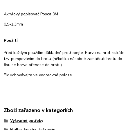
Akrylový popisovač Posca 3M
0,9-1,3mm
Použití
Před každým použitím důkladně protřepejte. Barvu na hrot získáte
tzv. pumpováním do hrotu (několika násobné zamáčkutí hrotu do
fixu se barva přenese do hrotu).
Fix uchovávejte ve vodorovné poloze.
Zboží zařazeno v kategoriích
Výtvarné potřeby
Malba, kresba, tečkování