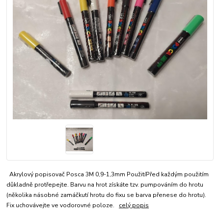
Akrylový popisovač Posca 3M 0,9-1,3mm PoužitíPřed každým použitím
důkladně protřepejte. Barvu na hrot získáte tzv. pumpováním do hrotu
(několika násobné zamáčkutí hrotu do fixu se barva přenese do hrotu).
Fix uchovávejte ve vodorovné poloze.
celý popis