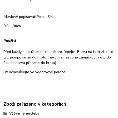
Akrylový popisovač Posca 3M
0,9-1,3mm
Použití
Před každým použitím důkladně protřepejte. Barvu na hrot získáte
tzv. pumpováním do hrotu (několika násobné zamáčkutí hrotu do
fixu se barva přenese do hrotu).
Fix uchovávejte ve vodorovné poloze.
Zboží zařazeno v kategoriích
Výtvarné potřeby