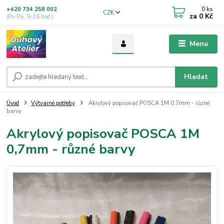
0
ks
+420 734 258 002
CZK
za
0 Kč
(Po-Pá, 9-16 hod.)
Menu
Hledat
Úvod
Výtvarné potřeby
Akrylový popisovač POSCA 1M 0,7mm - různé
barvy
Akrylový popisovač POSCA 1M
0,7mm - různé barvy