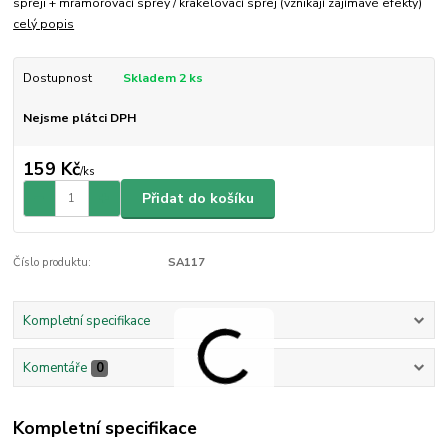
spreji + mramorovací sprey / krakelovací sprej (vznikají zajímavé efekty)
celý popis
Dostupnost
Skladem 2 ks
Nejsme plátci DPH
159 Kč
/
ks
Přidat do košíku
Číslo produktu:
SA117
Kompletní specifikace
Komentáře
0
Kompletní specifikace