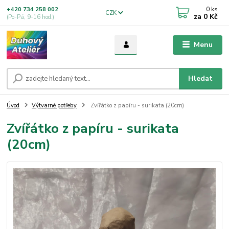
0
ks
+420 734 258 002
CZK
za
0 Kč
(Po-Pá, 9-16 hod.)
Menu
Hledat
Úvod
Výtvarné potřeby
Zvířátko z papíru - surikata (20cm)
Zvířátko z papíru - surikata
(20cm)