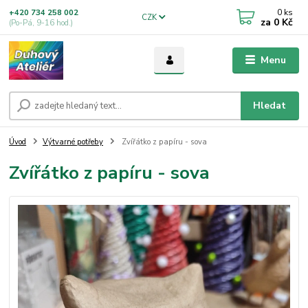
0
ks
+420 734 258 002
CZK
za
0 Kč
(Po-Pá, 9-16 hod.)
Menu
Hledat
Úvod
Výtvarné potřeby
Zvířátko z papíru - sova
Zvířátko z papíru - sova