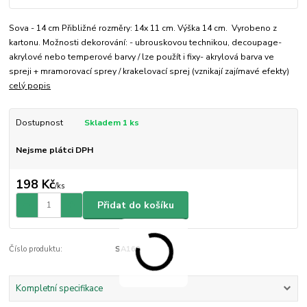
Sova - 14 cm Přibližné rozměry: 14x 11 cm. Výška 14 cm. Vyrobeno z
kartonu. Možnosti dekorování: - ubrouskovou technikou, decoupage-
akrylové nebo temperové barvy / lze použít i fixy- akrylová barva ve
spreji + mramorovací sprey / krakelovací sprej (vznikají zajímavé efekty)
celý popis
Dostupnost
Skladem 1 ks
Nejsme plátci DPH
198 Kč
/
ks
Přidat do košíku
Číslo produktu:
SA169
Kompletní specifikace