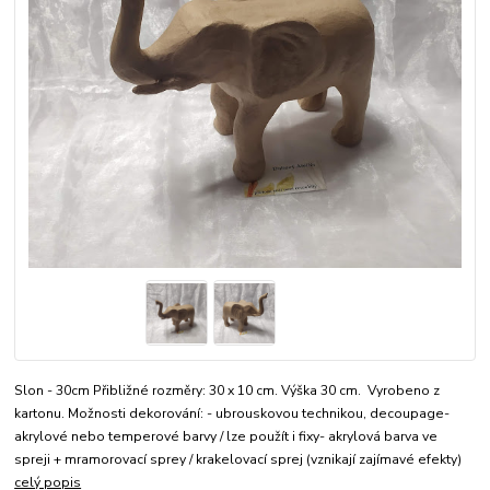
Slon - 30cm Přibližné rozměry: 30 x 10 cm. Výška 30 cm. Vyrobeno z
kartonu. Možnosti dekorování: - ubrouskovou technikou, decoupage-
akrylové nebo temperové barvy / lze použít i fixy- akrylová barva ve
spreji + mramorovací sprey / krakelovací sprej (vznikají zajímavé efekty)
celý popis