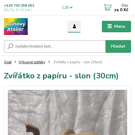
0
ks
+420 734 258 002
CZK
za
0 Kč
(Po-Pá, 9-16 hod.)
Menu
Hledat
Úvod
Výtvarné potřeby
Zvířátko z papíru - slon (30cm)
Zvířátko z papíru - slon (30cm)