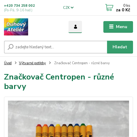
0
ks
+420 734 258 002
CZK
za
0 Kč
(Po-Pá, 9-16 hod.)
Menu
Hledat
Úvod
Výtvarné potřeby
Značkovač Centropen - různé barvy
Značkovač Centropen - různé
barvy