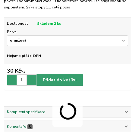
povrchů odolným vůči vodě. U neporézních povrchů lze smýt vodou se
saponátem. Šířka stopy 1...
celý popis
Dostupnost
Skladem 2 ks
Barva
Nejsme plátci DPH
30 Kč
/
ks
Přidat do košíku
Kompletní specifikace
Komentáře
0