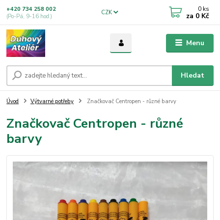
0
ks
+420 734 258 002
CZK
za
0 Kč
(Po-Pá, 9-16 hod.)
Menu
Hledat
Úvod
Výtvarné potřeby
Značkovač Centropen - různé barvy
Značkovač Centropen - různé
barvy