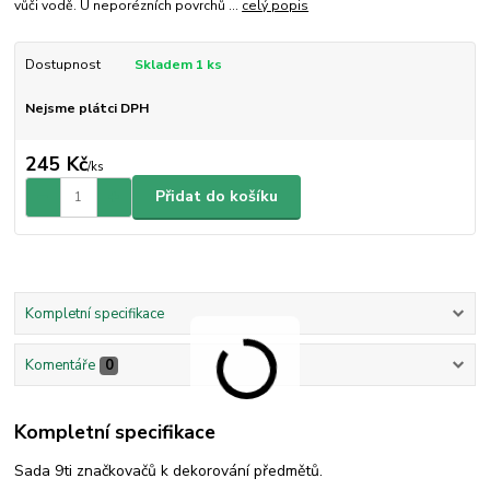
vůči vodě. U neporézních povrchů ...
celý popis
Dostupnost
Skladem 1 ks
Nejsme plátci DPH
245 Kč
/
ks
Přidat do košíku
Kompletní specifikace
Komentáře
0
Kompletní specifikace
Sada 9ti značkovačů k dekorování předmětů.