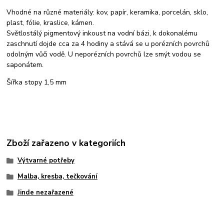
Vhodné na různé materiály: kov, papír, keramika, porcelán, sklo,
plast, fólie, kraslice, kámen.
Světlostálý pigmentový inkoust na vodní bázi, k dokonalému
zaschnutí dojde cca za 4 hodiny a stává se u porézních povrchů
odolným vůči vodě. U neporézních povrchů lze smýt vodou se
saponátem.
Šířka stopy 1,5 mm
Zboží zařazeno v kategoriích
Výtvarné potřeby
Malba, kresba, tečkování
Jinde nezařazené