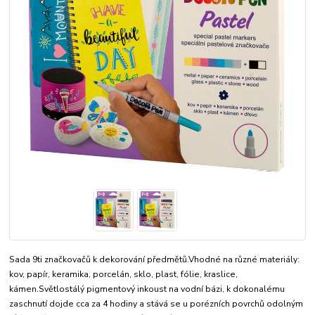
Sada 9ti značkovačů k dekorování předmětů.Vhodné na různé materiály:
kov, papír, keramika, porcelán, sklo, plast, fólie, kraslice,
kámen.Světlostálý pigmentový inkoust na vodní bázi, k dokonalému
zaschnutí dojde cca za 4 hodiny a stává se u porézních povrchů odolným