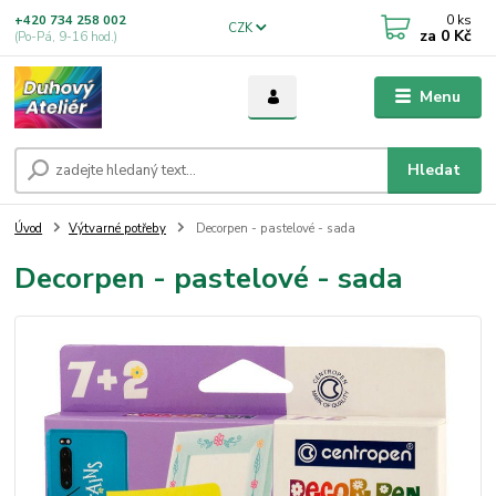
0
ks
+420 734 258 002
CZK
za
0 Kč
(Po-Pá, 9-16 hod.)
Menu
Hledat
Úvod
Výtvarné potřeby
Decorpen - pastelové - sada
Decorpen - pastelové - sada