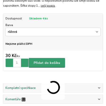
povrchů odolným vůči vodě. U neporézních povrchů lze smýt vodou se
saponátem. Šířka stopy 1...
celý popis
Dostupnost
Skladem 4 ks
Barva
Nejsme plátci DPH
30 Kč
/
ks
Přidat do košíku
Kompletní specifikace
Komentáře
0