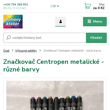
0
ks
+420 734 258 002
CZK
za
0 Kč
(Po-Pá, 9-16 hod.)
Menu
Hledat
Úvod
Výtvarné potřeby
Značkovač Centropen metalické - různé barvy
Značkovač Centropen metalické -
různé barvy