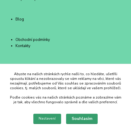
Blog
Obchodní podmínky
Kontakty
Duhový Ateliér Kroměříž
Abyste na našich stránkách rychle našli to, co hledáte, ušetřili
spoustu klikání a nezobrazovaly se vám reklamy na věci, které vás
nezajímají, potřebujeme od Vás souhlas se zpracováním souborů
+420 734 258 002
cookies, tj. malých souborů, které se ukládají ve vašem prohlížeči.
Podle cookies vás na našich stránkách poznáme a zobrazíme vám
duhovyatelier@email.cz
je tak, aby všechno fungovalo správně a dle vašich preferencí.
Souhlasím
Nastavení