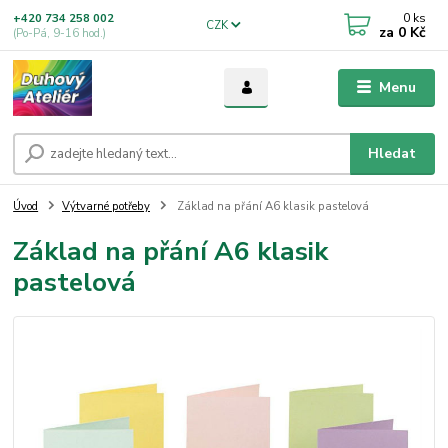
0
ks
+420 734 258 002
CZK
za
0 Kč
(Po-Pá, 9-16 hod.)
Menu
Hledat
Úvod
Výtvarné potřeby
Základ na přání A6 klasik pastelová
Základ na přání A6 klasik
pastelová