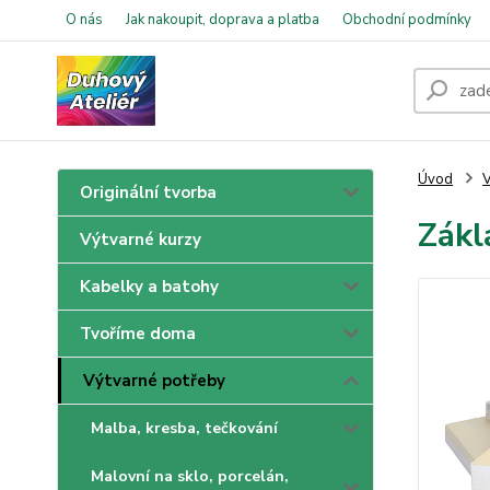
O nás
Jak nakoupit, doprava a platba
Obchodní podmínky
Úvod
V
Originální tvorba
Zákl
Výtvarné kurzy
Kabelky a batohy
Tvoříme doma
Výtvarné potřeby
Malba, kresba, tečkování
Malovní na sklo, porcelán,