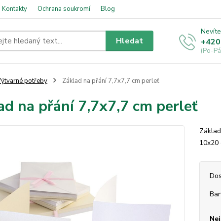
Kontakty
Ochrana soukromí
Blog
Nevíte
Hledat
+420
(Po-Pá
ýtvarné potřeby
Základ na přání 7,7x7,7 cm perleť
ad na přání 7,7x7,7 cm perleť
Základ
10x20
Dos
Bar
Nej