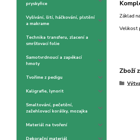
Komple
pryskyřice
Základ na
Vyšívání, šití, háčkování, plstění
a makrame
Velikost
Technika transferu, zlacení a
smršťovací folie
Samotvrdnoucí a zapékací
hmoty
Zboží 
Tvoříme z pedigu
Výtva
Kaligrafie, lynorit
Smaltování, pečetění,
zažehlovací korálky, mozajka
Materiál na tvoření
Dekorační materiál