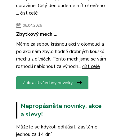
upravíme. Celý den budeme mít otevřeno
...
číst celé
06.04.2026
Zbytkový mech ....
Máme za sebou krásnou akci v olomouci a
po akci nám zbylo hodně drobných kousků
mechu z dílniček. Tento mech jsme se vám
rozhodli nabídnout za výhodn...
číst celé
Zobrazit všechny novinky
Nepropásněte novinky, akce
a slevy!
Můžete se kdykoli odhlásit. Zasíláme
jednou za 14 dní.