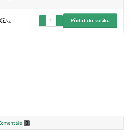
Kč
Přidat do košíku
/
ks
Komentáře
0