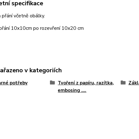
tní specifikace
 přání včetně obálky.
 přání 10x10cm po rozevření 10x20 cm
zařazeno v kategoriích
rné potřeby
Tvoření z papíru, razítka,
Zákl
embosing ....