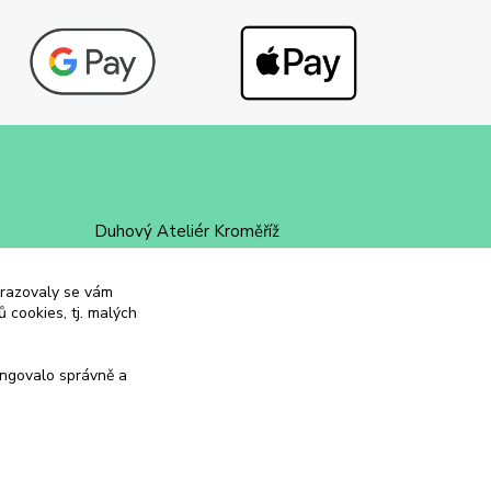
Duhový Ateliér Kroměříž
+420 734 258 002
obrazovaly se vám
 cookies, tj. malých
duhovyatelier@email.cz
ungovalo správně a