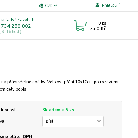
Přihlášení
CZK
 si rady? Zavolejte.
0
ks
 734 258 002
za
0 Kč
, 9-16 hod.)
 na přání včetně obálky. Velikost přání 10x10cm po rozevření
 cm
celý popis
tupnost
Skladem > 5 ks
va
sme plátci DPH