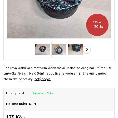
220 Kč
- 20 %
Papírová krabička s motivem vlčích máků. Jedná se oroginál. Průměr 15
cmVýška: 8-9 cm Na čištění nepoužívejte vodu ani jiné tekutiny nebo
chemické přípravky.
celý popis
Dostupnost
Skladem 1 ks
Nejsme plátci DPH
175 Kč
/
ks