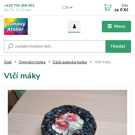
0
ks
+420 734 258 002
CZK
za
0 Kč
(Po-Pá, 9-16 hod.)
Menu
Hledat
Úvod
Originální tvorba
Další autorská tvorba
Vlčí máky
Vlčí máky