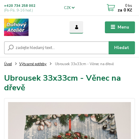
0
ks
+420 734 258 002
CZK
za
0 Kč
(Po-Pá, 9-16 hod.)
Menu
Hledat
Úvod
Výtvarné potřeby
Ubrousek 33x33cm - Věnec na dřevě
Ubrousek 33x33cm - Věnec na
dřevě