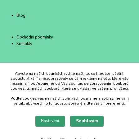
Blog
Obchodní podmínky
Kontakty
Duhový Ateliér Kroměříž
Abyste na našich stránkách rychle našli to, co hledáte, ušetřili
spoustu klikání a nezobrazovaly se vám reklamy na věci, které vás
nezajímají, potřebujeme od Vás souhlas se zpracováním souborů
+420 734 258 002
cookies, tj. malých souborů, které se ukládají ve vašem prohlížeči.
Podle cookies vás na našich stránkách poznáme a zobrazíme vám
duhovyatelier@email.cz
je tak, aby všechno fungovalo správně a dle vašich preferencí.
Souhlasím
Nastavení