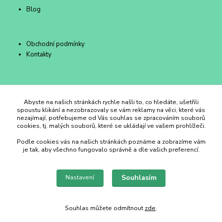
Blog
Obchodní podmínky
Kontakty
Duhový Ateliér Kroměříž
Abyste na našich stránkách rychle našli to, co hledáte, ušetřili
spoustu klikání a nezobrazovaly se vám reklamy na věci, které vás
nezajímají, potřebujeme od Vás souhlas se zpracováním souborů
+420 734 258 002
cookies, tj. malých souborů, které se ukládají ve vašem prohlížeči.
Podle cookies vás na našich stránkách poznáme a zobrazíme vám
duhovyatelier@email.cz
je tak, aby všechno fungovalo správně a dle vašich preferencí.
Souhlasím
Nastavení
Souhlas můžete odmítnout
zde
.
Vytvořeno na
Eshop-rychle.cz