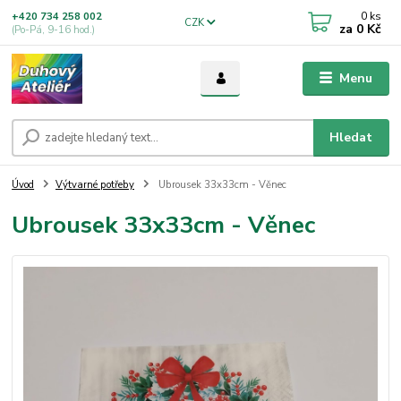
0
ks
+420 734 258 002
CZK
za
0 Kč
(Po-Pá, 9-16 hod.)
Menu
Hledat
Úvod
Výtvarné potřeby
Ubrousek 33x33cm - Věnec
Ubrousek 33x33cm - Věnec