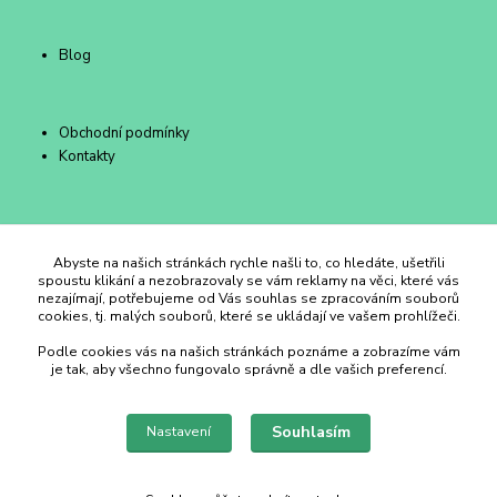
Blog
Obchodní podmínky
Kontakty
Duhový Ateliér Kroměříž
Abyste na našich stránkách rychle našli to, co hledáte, ušetřili
spoustu klikání a nezobrazovaly se vám reklamy na věci, které vás
nezajímají, potřebujeme od Vás souhlas se zpracováním souborů
+420 734 258 002
cookies, tj. malých souborů, které se ukládají ve vašem prohlížeči.
Podle cookies vás na našich stránkách poznáme a zobrazíme vám
duhovyatelier@email.cz
je tak, aby všechno fungovalo správně a dle vašich preferencí.
Souhlasím
Nastavení