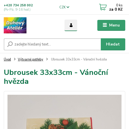
0
ks
+420 734 258 002
CZK
za
0 Kč
(Po-Pá, 9-16 hod.)
Menu
Hledat
Úvod
Výtvarné potřeby
Ubrousek 33x33cm - Vánoční hvězda
Ubrousek 33x33cm - Vánoční
hvězda