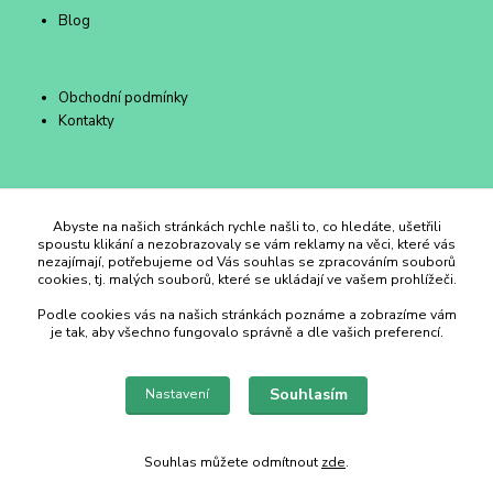
Blog
Obchodní podmínky
Kontakty
Duhový Ateliér Kroměříž
Abyste na našich stránkách rychle našli to, co hledáte, ušetřili
spoustu klikání a nezobrazovaly se vám reklamy na věci, které vás
nezajímají, potřebujeme od Vás souhlas se zpracováním souborů
+420 734 258 002
cookies, tj. malých souborů, které se ukládají ve vašem prohlížeči.
Podle cookies vás na našich stránkách poznáme a zobrazíme vám
duhovyatelier@email.cz
je tak, aby všechno fungovalo správně a dle vašich preferencí.
Souhlasím
Nastavení
Souhlas můžete odmítnout
zde
.
Vytvořeno na
Eshop-rychle.cz