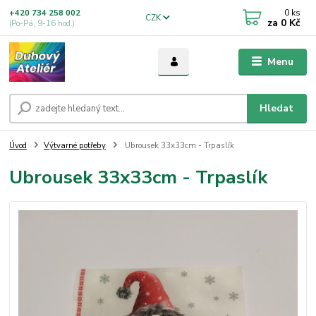
0
ks
+420 734 258 002
CZK
za
0 Kč
(Po-Pá, 9-16 hod.)
Menu
Hledat
Úvod
Výtvarné potřeby
Ubrousek 33x33cm - Trpaslík
Ubrousek 33x33cm - Trpaslík