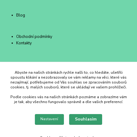
Blog
Obchodní podmínky
Kontakty
Duhový Ateliér Kroměříž
Abyste na našich stránkách rychle našli to, co hledáte, ušetřili
spoustu klikání a nezobrazovaly se vám reklamy na věci, které vás
nezajímají, potřebujeme od Vás souhlas se zpracováním souborů
+420 734 258 002
cookies, tj. malých souborů, které se ukládají ve vašem prohlížeči.
Podle cookies vás na našich stránkách poznáme a zobrazíme vám
duhovyatelier@email.cz
je tak, aby všechno fungovalo správně a dle vašich preferencí.
Souhlasím
Nastavení