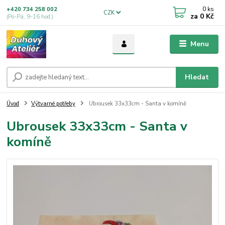
0
ks
+420 734 258 002
CZK
za
0 Kč
(Po-Pá, 9-16 hod.)
Menu
Hledat
Úvod
Výtvarné potřeby
Ubrousek 33x33cm - Santa v komíně
Ubrousek 33x33cm - Santa v
komíně