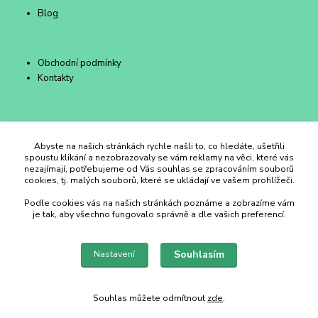
Blog
Obchodní podmínky
Kontakty
Duhový Ateliér Kroměříž
Abyste na našich stránkách rychle našli to, co hledáte, ušetřili
spoustu klikání a nezobrazovaly se vám reklamy na věci, které vás
nezajímají, potřebujeme od Vás souhlas se zpracováním souborů
+420 734 258 002
cookies, tj. malých souborů, které se ukládají ve vašem prohlížeči.
Podle cookies vás na našich stránkách poznáme a zobrazíme vám
duhovyatelier@email.cz
je tak, aby všechno fungovalo správně a dle vašich preferencí.
Souhlasím
Nastavení
Souhlas můžete odmítnout
zde
.
Vytvořeno na
Eshop-rychle.cz