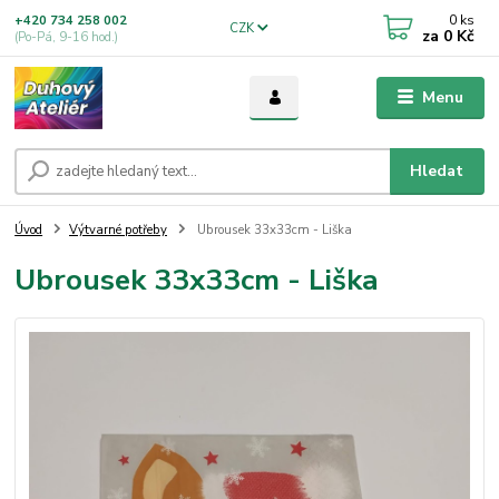
0
ks
+420 734 258 002
CZK
za
0 Kč
(Po-Pá, 9-16 hod.)
Menu
Hledat
Úvod
Výtvarné potřeby
Ubrousek 33x33cm - Liška
Ubrousek 33x33cm - Liška