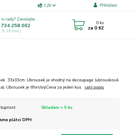
Přihlášení
CZK
 si rady? Zavolejte.
0
ks
 734 258 002
za
0 Kč
, 9-16 hod.)
ek 33x33cm. Ubrousek je vhodný na decoupage (ubrousková
ka). Ubrousek je třívrstvý.Cena za jeden kus.
celý popis
tupnost
Skladem > 5 ks
sme plátci DPH