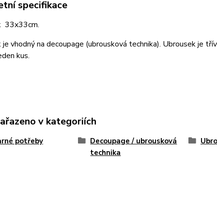
tní specifikace
k 33x33cm.
je vhodný na decoupage (ubrousková technika). Ubrousek je třív
eden kus.
zařazeno v kategoriích
rné potřeby
Decoupage / ubrousková
Ubro
technika