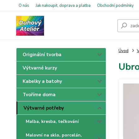
O nás
Jak nakoupit, doprava a platba
Obchodní podmínky
Úvod
V
Originální tvorba
Ubro
Výtvarné kurzy
Kabelky a batohy
Tvoříme doma
Výtvarné potřeby
Malba, kresba, tečkování
Malovní na sklo, porcelán,