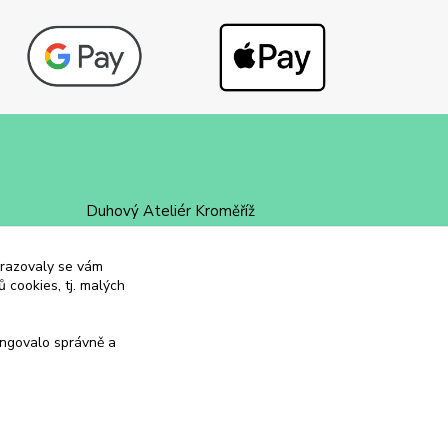
Duhový Ateliér Kroměříž
+420 734 258 002
obrazovaly se vám
 cookies, tj. malých
duhovyatelier@email.cz
ungovalo správně a