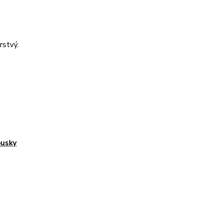
rstvý.
usky