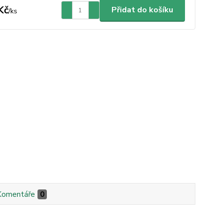
Kč
Přidat do košíku
/
ks
Komentáře
0