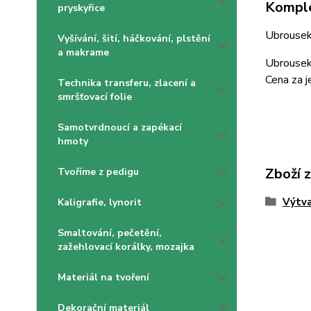
Komple
pryskyřice
Ubrouse
Vyšívání, šití, háčkování, plstění
a makrame
Ubrousek 
Cena za j
Technika transferu, zlacení a
smršťovací folie
Samotvrdnoucí a zapékací
hmoty
Zboží 
Tvoříme z pedigu
Výtva
Kaligrafie, lynorit
Smaltování, pečetění,
zažehlovací korálky, mozajka
Materiál na tvoření
Dekorační materiál