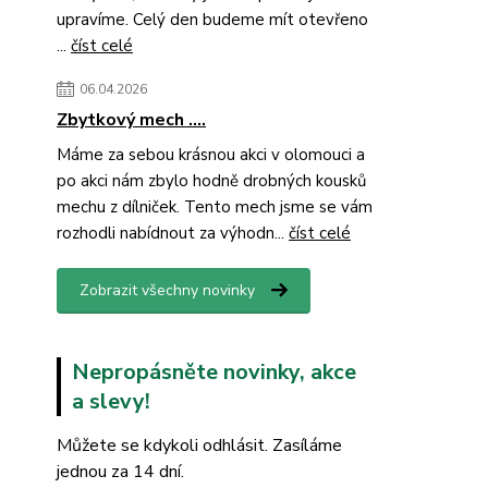
upravíme. Celý den budeme mít otevřeno
...
číst celé
06.04.2026
Zbytkový mech ....
Máme za sebou krásnou akci v olomouci a
po akci nám zbylo hodně drobných kousků
mechu z dílniček. Tento mech jsme se vám
rozhodli nabídnout za výhodn...
číst celé
Zobrazit všechny novinky
Nepropásněte novinky, akce
a slevy!
Můžete se kdykoli odhlásit. Zasíláme
jednou za 14 dní.