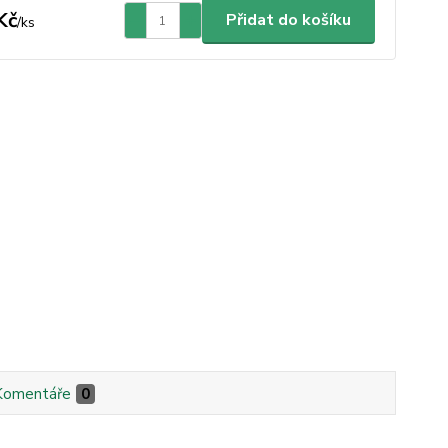
Kč
Přidat do košíku
/
ks
Komentáře
0