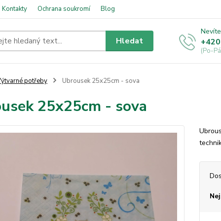
Kontakty
Ochrana soukromí
Blog
Nevíte
Hledat
+420
(Po-Pá
ýtvarné potřeby
Ubrousek 25x25cm - sova
usek 25x25cm - sova
Ubrous
techni
Dos
Nej