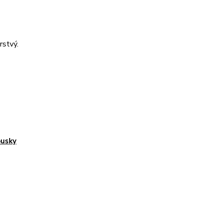
rstvý.
usky