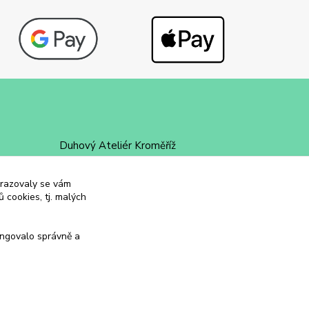
Duhový Ateliér Kroměříž
+420 734 258 002
obrazovaly se vám
 cookies, tj. malých
duhovyatelier@email.cz
ungovalo správně a