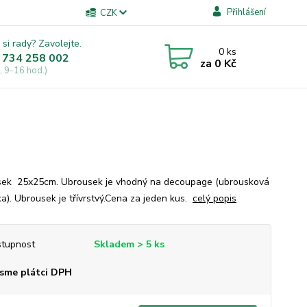
Přihlášení
CZK
 si rady? Zavolejte.
0
ks
 734 258 002
za
0 Kč
, 9-16 hod.)
ek 25x25cm. Ubrousek je vhodný na decoupage (ubrousková
ka). Ubrousek je třívrstvý.Cena za jeden kus.
celý popis
tupnost
Skladem > 5 ks
sme plátci DPH