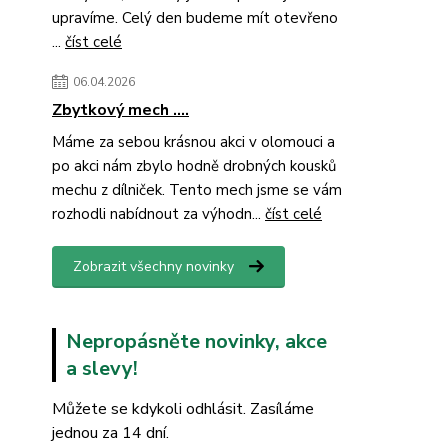
upravíme. Celý den budeme mít otevřeno
...
číst celé
06.04.2026
Zbytkový mech ....
Máme za sebou krásnou akci v olomouci a
po akci nám zbylo hodně drobných kousků
mechu z dílniček. Tento mech jsme se vám
rozhodli nabídnout za výhodn...
číst celé
Zobrazit všechny novinky
Nepropásněte novinky, akce
a slevy!
Můžete se kdykoli odhlásit. Zasíláme
jednou za 14 dní.