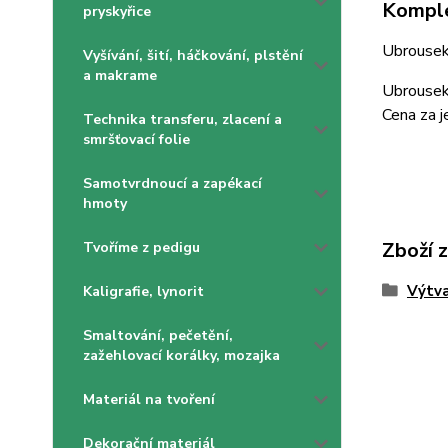
Komple
pryskyřice
Ubrouse
Vyšívání, šití, háčkování, plstění
a makrame
Ubrousek 
Cena za j
Technika transferu, zlacení a
smršťovací folie
Samotvrdnoucí a zapékací
hmoty
Zboží 
Tvoříme z pedigu
Výtva
Kaligrafie, lynorit
Smaltování, pečetění,
zažehlovací korálky, mozajka
Materiál na tvoření
Dekorační materiál