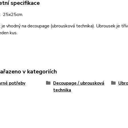
tní specifikace
k 25x25cm.
je vhodný na decoupage (ubrousková technika). Ubrousek je třív
eden kus.
zařazeno v kategoriích
rné potřeby
Decoupage / ubrousková
Ubro
technika