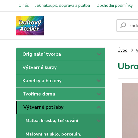
O nás
Jak nakoupit, doprava a platba
Obchodní podmínky
Úvod
V
Originální tvorba
Ubro
Výtvarné kurzy
Kabelky a batohy
Tvoříme doma
Výtvarné potřeby
Malba, kresba, tečkování
Malovní na sklo, porcelán,