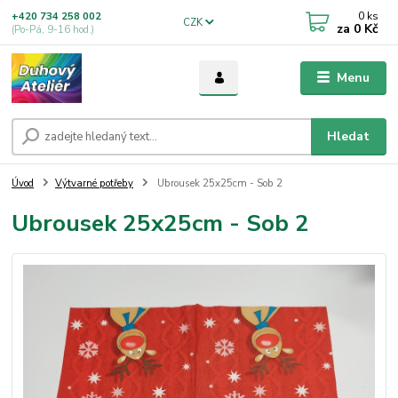
0
ks
+420 734 258 002
CZK
za
0 Kč
(Po-Pá, 9-16 hod.)
Menu
Hledat
Úvod
Výtvarné potřeby
Ubrousek 25x25cm - Sob 2
Ubrousek 25x25cm - Sob 2