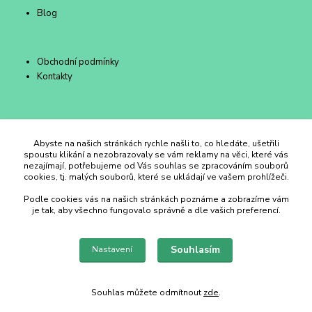
Blog
Obchodní podmínky
Kontakty
Duhový Ateliér Kroměříž
Abyste na našich stránkách rychle našli to, co hledáte, ušetřili
spoustu klikání a nezobrazovaly se vám reklamy na věci, které vás
nezajímají, potřebujeme od Vás souhlas se zpracováním souborů
+420 734 258 002
cookies, tj. malých souborů, které se ukládají ve vašem prohlížeči.
Podle cookies vás na našich stránkách poznáme a zobrazíme vám
duhovyatelier@email.cz
je tak, aby všechno fungovalo správně a dle vašich preferencí.
Souhlasím
Nastavení
Souhlas můžete odmítnout
zde
.
Vytvořeno na
Eshop-rychle.cz