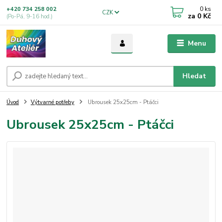
0
ks
+420 734 258 002
CZK
za
0 Kč
(Po-Pá, 9-16 hod.)
Menu
Hledat
Úvod
Výtvarné potřeby
Ubrousek 25x25cm - Ptáčci
Ubrousek 25x25cm - Ptáčci