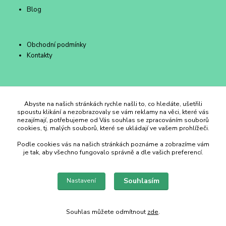
Blog
Obchodní podmínky
Kontakty
Duhový Ateliér Kroměříž
Abyste na našich stránkách rychle našli to, co hledáte, ušetřili
spoustu klikání a nezobrazovaly se vám reklamy na věci, které vás
nezajímají, potřebujeme od Vás souhlas se zpracováním souborů
+420 734 258 002
cookies, tj. malých souborů, které se ukládají ve vašem prohlížeči.
Podle cookies vás na našich stránkách poznáme a zobrazíme vám
duhovyatelier@email.cz
je tak, aby všechno fungovalo správně a dle vašich preferencí.
Souhlasím
Nastavení
Souhlas můžete odmítnout
zde
.
Vytvořeno na
Eshop-rychle.cz