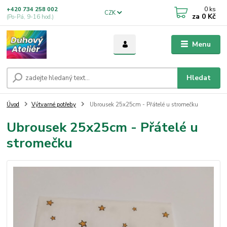
0
ks
+420 734 258 002
CZK
za
0 Kč
(Po-Pá, 9-16 hod.)
Menu
Hledat
Úvod
Výtvarné potřeby
Ubrousek 25x25cm - Přátelé u stromečku
Ubrousek 25x25cm - Přátelé u
stromečku