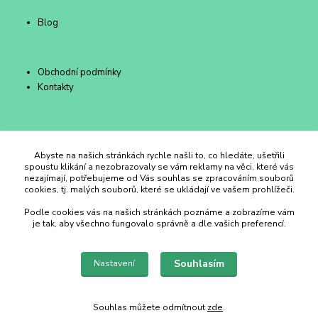
Blog
Obchodní podmínky
Kontakty
Duhový Ateliér Kroměříž
Abyste na našich stránkách rychle našli to, co hledáte, ušetřili
spoustu klikání a nezobrazovaly se vám reklamy na věci, které vás
nezajímají, potřebujeme od Vás souhlas se zpracováním souborů
+420 734 258 002
cookies, tj. malých souborů, které se ukládají ve vašem prohlížeči.
Podle cookies vás na našich stránkách poznáme a zobrazíme vám
duhovyatelier@email.cz
je tak, aby všechno fungovalo správně a dle vašich preferencí.
Souhlasím
Nastavení
Souhlas můžete odmítnout
zde
.
Vytvořeno na
Eshop-rychle.cz