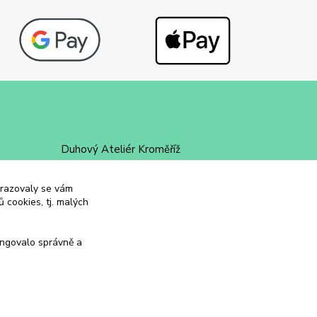
Duhový Ateliér Kroměříž
+420 734 258 002
obrazovaly se vám
 cookies, tj. malých
duhovyatelier@email.cz
ungovalo správně a