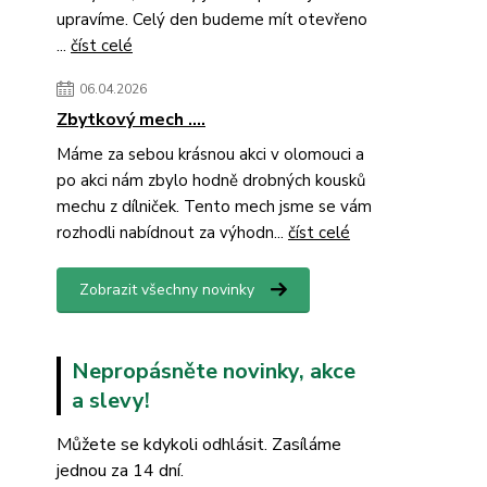
upravíme. Celý den budeme mít otevřeno
...
číst celé
06.04.2026
Zbytkový mech ....
Máme za sebou krásnou akci v olomouci a
po akci nám zbylo hodně drobných kousků
mechu z dílniček. Tento mech jsme se vám
rozhodli nabídnout za výhodn...
číst celé
Zobrazit všechny novinky
Nepropásněte novinky, akce
a slevy!
Můžete se kdykoli odhlásit. Zasíláme
jednou za 14 dní.