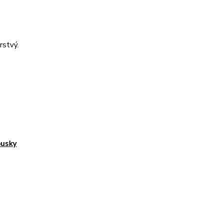
rstvý.
usky