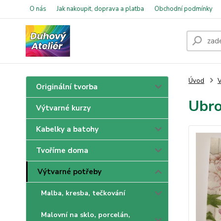
O nás
Jak nakoupit, doprava a platba
Obchodní podmínky
Úvod
V
Originální tvorba
Ubro
Výtvarné kurzy
Kabelky a batohy
Tvoříme doma
Výtvarné potřeby
Malba, kresba, tečkování
Malovní na sklo, porcelán,