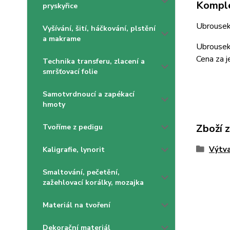
Komple
pryskyřice
Ubrouse
Vyšívání, šití, háčkování, plstění
a makrame
Ubrousek 
Cena za j
Technika transferu, zlacení a
smršťovací folie
Samotvrdnoucí a zapékací
hmoty
Zboží 
Tvoříme z pedigu
Výtva
Kaligrafie, lynorit
Smaltování, pečetění,
zažehlovací korálky, mozajka
Materiál na tvoření
Dekorační materiál