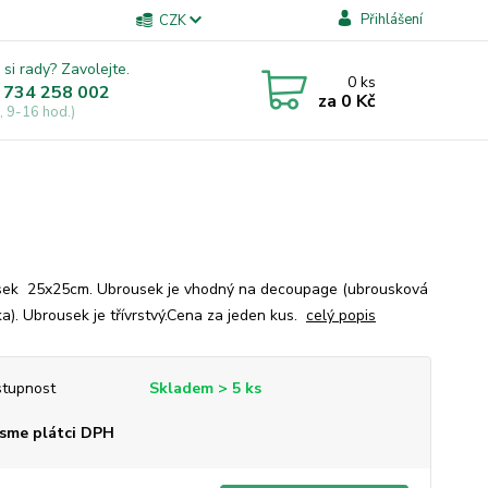
Přihlášení
CZK
 si rady? Zavolejte.
0
ks
 734 258 002
za
0 Kč
, 9-16 hod.)
ek 25x25cm. Ubrousek je vhodný na decoupage (ubrousková
ka). Ubrousek je třívrstvý.Cena za jeden kus.
celý popis
tupnost
Skladem > 5 ks
sme plátci DPH