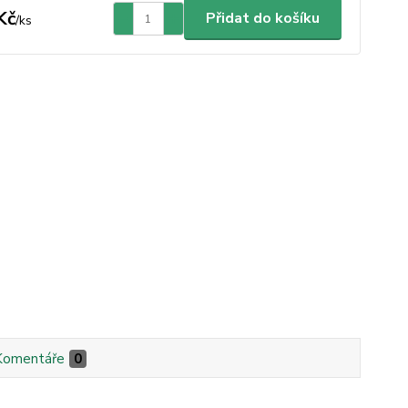
Kč
Přidat do košíku
/
ks
Komentáře
0