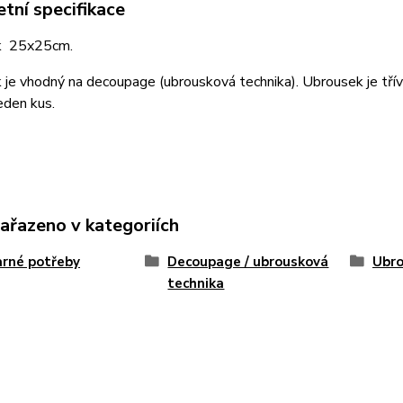
tní specifikace
k 25x25cm.
je vhodný na decoupage (ubrousková technika). Ubrousek je třív
eden kus.
zařazeno v kategoriích
rné potřeby
Decoupage / ubrousková
Ubro
technika