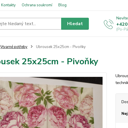
Kontakty
Ochrana soukromí
Blog
Nevíte
Hledat
+420
(Po-Pá
ýtvarné potřeby
Ubrousek 25x25cm - Pivoňky
usek 25x25cm - Pivoňky
Ubrous
techni
Dos
Nej