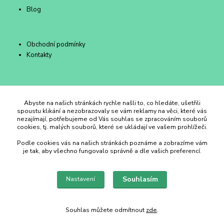
Blog
Obchodní podmínky
Kontakty
Duhový Ateliér Kroměříž
Abyste na našich stránkách rychle našli to, co hledáte, ušetřili
spoustu klikání a nezobrazovaly se vám reklamy na věci, které vás
nezajímají, potřebujeme od Vás souhlas se zpracováním souborů
+420 734 258 002
cookies, tj. malých souborů, které se ukládají ve vašem prohlížeči.
Podle cookies vás na našich stránkách poznáme a zobrazíme vám
duhovyatelier@email.cz
je tak, aby všechno fungovalo správně a dle vašich preferencí.
Souhlasím
Nastavení
Souhlas můžete odmítnout
zde
.
Vytvořeno na
Eshop-rychle.cz