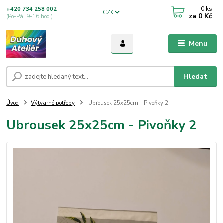
0
ks
+420 734 258 002
CZK
za
0 Kč
(Po-Pá, 9-16 hod.)
Menu
Hledat
Úvod
Výtvarné potřeby
Ubrousek 25x25cm - Pivoňky 2
Ubrousek 25x25cm - Pivoňky 2