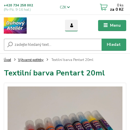
0
ks
+420 734 258 002
CZK
za
0 Kč
(Po-Pá, 9-16 hod.)
Menu
Hledat
Úvod
Výtvarné potřeby
Textilní barva Pentart 20ml
Textilní barva Pentart 20ml