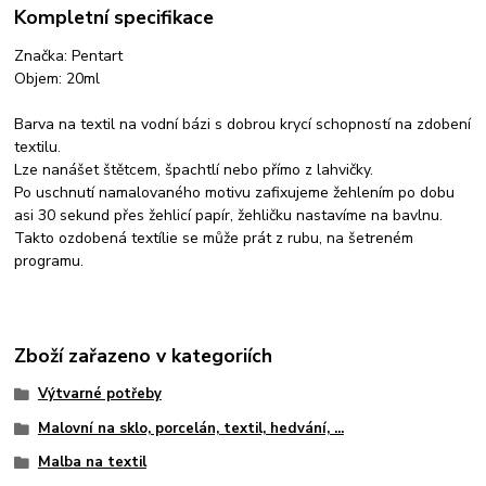
Kompletní specifikace
Značka: Pentart
Objem: 20ml
Barva na textil na vodní bázi s dobrou krycí schopností na zdobení
textilu.
Lze nanášet štětcem, špachtlí nebo přímo z lahvičky.
Po uschnutí namalovaného motivu zafixujeme žehlením po dobu
asi 30 sekund přes žehlicí papír, žehličku nastavíme na bavlnu.
Takto ozdobená textílie se může prát z rubu, na šetreném
programu.
Zboží zařazeno v kategoriích
Výtvarné potřeby
Malovní na sklo, porcelán, textil, hedvání, ...
Malba na textil