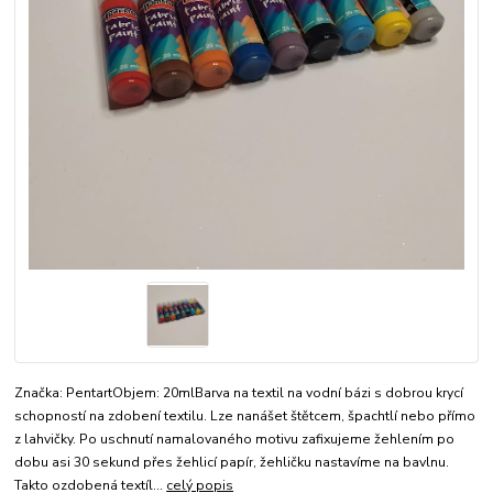
Značka: PentartObjem: 20mlBarva na textil na vodní bázi s dobrou krycí
schopností na zdobení textilu. Lze nanášet štětcem, špachtlí nebo přímo
z lahvičky. Po uschnutí namalovaného motivu zafixujeme žehlením po
dobu asi 30 sekund přes žehlicí papír, žehličku nastavíme na bavlnu.
Takto ozdobená textíl...
celý popis