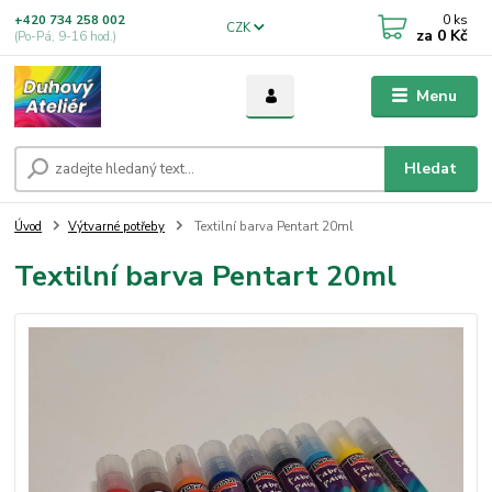
0
ks
+420 734 258 002
CZK
za
0 Kč
(Po-Pá, 9-16 hod.)
Menu
Hledat
Úvod
Výtvarné potřeby
Textilní barva Pentart 20ml
Textilní barva Pentart 20ml