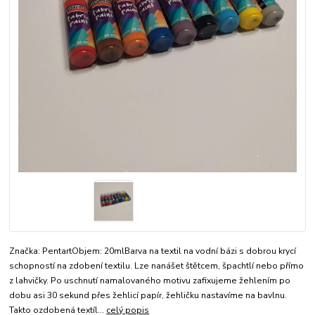
Značka: PentartObjem: 20mlBarva na textil na vodní bázi s dobrou krycí
schopností na zdobení textilu. Lze nanášet štětcem, špachtlí nebo přímo
z lahvičky. Po uschnutí namalovaného motivu zafixujeme žehlením po
dobu asi 30 sekund přes žehlicí papír, žehličku nastavíme na bavlnu.
Takto ozdobená textíl...
celý popis