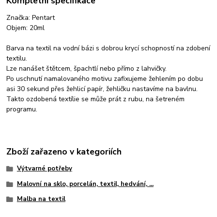
Kompletní specifikace
Značka: Pentart
Objem: 20ml
Barva na textil na vodní bázi s dobrou krycí schopností na zdobení
textilu.
Lze nanášet štětcem, špachtlí nebo přímo z lahvičky.
Po uschnutí namalovaného motivu zafixujeme žehlením po dobu
asi 30 sekund přes žehlicí papír, žehličku nastavíme na bavlnu.
Takto ozdobená textílie se může prát z rubu, na šetreném
programu.
Zboží zařazeno v kategoriích
Výtvarné potřeby
Malovní na sklo, porcelán, textil, hedvání, ...
Malba na textil