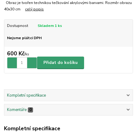
Obraz je tvořen technikou tečkování akrylovými barvami. Rozměr obrazu
40x30 cm
celý popis
Dostupnost
Skladem 1 ks
Nejsme plátci DPH
600 Kč
/
ks
Přidat do košíku
Kompletní specifikace
Komentáře
0
Kompletní specifikace