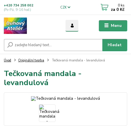
0
ks
+420 734 258 002
CZK
za
0 Kč
(Po-Pá, 9-16 hod.)
Menu
Hledat
Úvod
Originální tvorba
Tečkovaná mandala - levandulová
Tečkovaná mandala -
levandulová