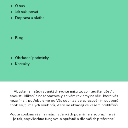
O nás
Jak nakupovat
Doprava a platba
Blog
Obchodní podmínky
Kontakty
Duhový Ateliér Kroměříž
Abyste na našich stránkách rychle našli to, co hledáte, ušetřili
spoustu klikání a nezobrazovaly se vám reklamy na věci, které vás
nezajímají, potřebujeme od Vás souhlas se zpracováním souborů
+420 734 258 002
cookies, tj. malých souborů, které se ukládají ve vašem prohlížeči.
Podle cookies vás na našich stránkách poznáme a zobrazíme vám
duhovyatelier@email.cz
je tak, aby všechno fungovalo správně a dle vašich preferencí.