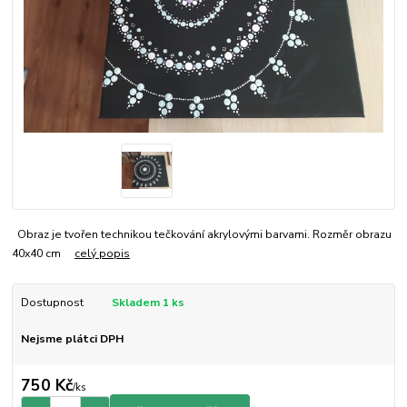
Obraz je tvořen technikou tečkování akrylovými barvami. Rozměr obrazu
40x40 cm
celý popis
Dostupnost
Skladem 1 ks
Nejsme plátci DPH
750 Kč
/
ks