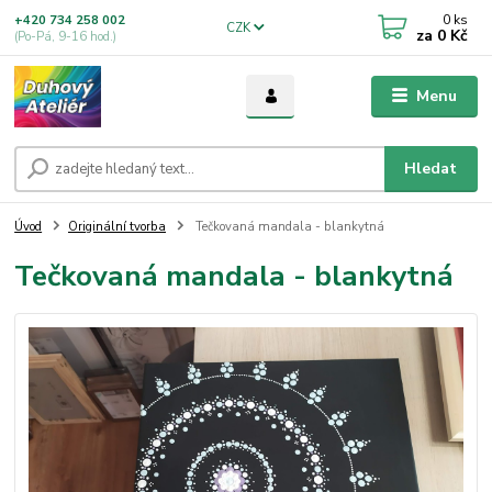
0
ks
+420 734 258 002
CZK
za
0 Kč
(Po-Pá, 9-16 hod.)
Menu
Hledat
Úvod
Originální tvorba
Tečkovaná mandala - blankytná
Tečkovaná mandala - blankytná