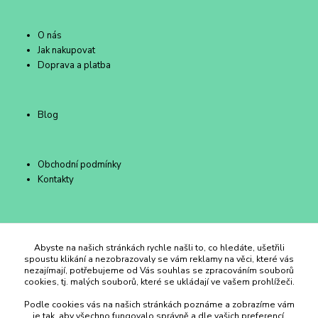
O nás
Jak nakupovat
Doprava a platba
Blog
Obchodní podmínky
Kontakty
Duhový Ateliér Kroměříž
Abyste na našich stránkách rychle našli to, co hledáte, ušetřili
spoustu klikání a nezobrazovaly se vám reklamy na věci, které vás
nezajímají, potřebujeme od Vás souhlas se zpracováním souborů
+420 734 258 002
cookies, tj. malých souborů, které se ukládají ve vašem prohlížeči.
Podle cookies vás na našich stránkách poznáme a zobrazíme vám
duhovyatelier@email.cz
je tak, aby všechno fungovalo správně a dle vašich preferencí.