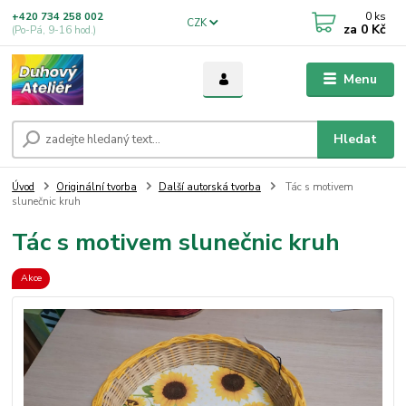
0
ks
+420 734 258 002
CZK
za
0 Kč
(Po-Pá, 9-16 hod.)
Menu
Hledat
Úvod
Originální tvorba
Další autorská tvorba
Tác s motivem
slunečnic kruh
Tác s motivem slunečnic kruh
Akce