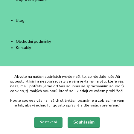
Blog
Obchodní podmínky
Kontakty
Duhový Ateliér Kroměříž
Abyste na našich stránkách rychle našli to, co hledáte, ušetřili
spoustu klikání a nezobrazovaly se vám reklamy na věci, které vás
nezajímají, potřebujeme od Vás souhlas se zpracováním souborů
+420 734 258 002
cookies, tj. malých souborů, které se ukládají ve vašem prohlížeči.
Podle cookies vás na našich stránkách poznáme a zobrazíme vám
duhovyatelier@email.cz
je tak, aby všechno fungovalo správně a dle vašich preferencí.
Souhlasím
Nastavení