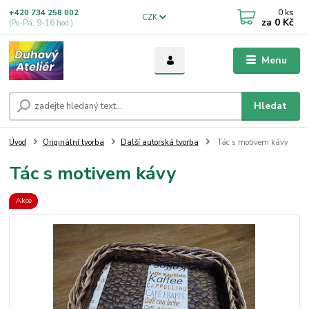
0
ks
+420 734 258 002
CZK
za
0 Kč
(Po-Pá, 9-16 hod.)
Menu
Hledat
Úvod
Originální tvorba
Další autorská tvorba
Tác s motivem kávy
Tác s motivem kávy
Akce