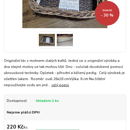
314 Kč
- 30 %
Originální tác s motivem zlatých květů. Jedná se o originální výrobky a
dva stejné motivy se tak mohou lišit. Dno - sololak dozdobené pomocí
ubrouskové techniky. Opletek - přírodní a bělený pedig. Celý výrobek je
ošetřen lakem. Rozměr: ovál 26x18 cmVýška: 6 cm Na čištění
nepoužívejte vodu ani jiné...
celý popis
Dostupnost
Skladem 1 ks
Nejsme plátci DPH
220 Kč
/
ks