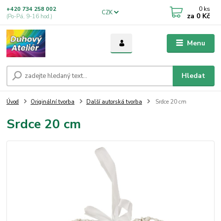
0
ks
+420 734 258 002
CZK
za
0 Kč
(Po-Pá, 9-16 hod.)
Menu
Hledat
Úvod
Originální tvorba
Další autorská tvorba
Srdce 20 cm
Srdce 20 cm