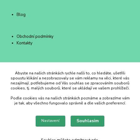
Blog
Obchodní podmínky
Kontakty
Duhový Ateliér Kroměříž
Abyste na našich stránkách rychle našli to, co hledáte, ušetřili
spoustu klikání a nezobrazovaly se vám reklamy na věci, které vás
nezajímají, potřebujeme od Vás souhlas se zpracováním souborů
+420 734 258 002
cookies, tj. malých souborů, které se ukládají ve vašem prohlížeči.
Podle cookies vás na našich stránkách poznáme a zobrazíme vám
duhovyatelier@email.cz
je tak, aby všechno fungovalo správně a dle vašich preferencí.
Souhlasím
Nastavení