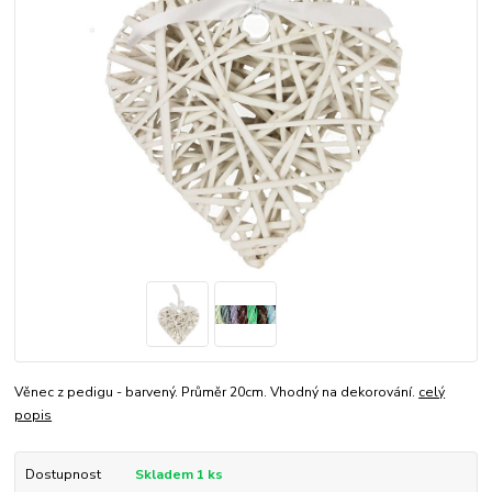
Věnec z pedigu - barvený. Průměr 20cm. Vhodný na dekorování.
celý
popis
Dostupnost
Skladem 1 ks