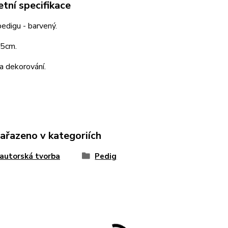
tní specifikace
edigu - barvený.
5cm.
a dekorování.
zařazeno v kategoriích
 autorská tvorba
Pedig