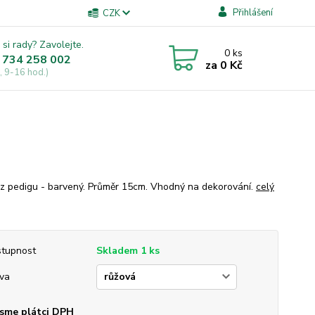
Přihlášení
CZK
 si rady? Zavolejte.
0
ks
 734 258 002
za
0 Kč
, 9-16 hod.)
z pedigu - barvený. Průměr 15cm. Vhodný na dekorování.
celý
tupnost
Skladem 1 ks
va
sme plátci DPH