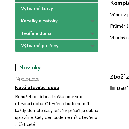
Komple
Výtvarné kurzy
Věnec z p
Kabelky a batohy
Průměr 1
Tvoříme doma
Vhodný n
Výtvarné potřeby
Novinky
Zboží 
01.04.2026
Nová otevírací doba
Další
Bohužel od dubna trošku omezíme
otevírací dobu. Otevřeno budeme mít
každý den, ale časy ještě v průběhju dubna
upravíme. Celý den budeme mít otevřeno
...
číst celé