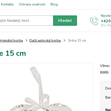
Kontakty
Ochrana soukromí
Blog
Nevíte
Hledat
+420
(Po-Pá
riginální tvorba
Další autorská tvorba
Srdce 15 cm
e 15 cm
Věnec 
popis
Dos
Bar
Nej