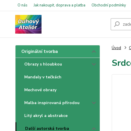
O nás
Jak nakoupit, doprava a platba
Obchodní podmínky
Úvod
O
Originální tvorba
Srdc
Obrazy s hloubkou
Mandaly v tečkách
Mechové obrazy
Malba inspirovaná přírodou
Litý akryl a abstrakce
Další autorská tvorba