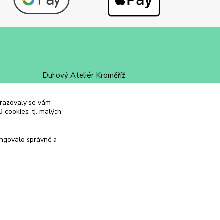
Duhový Ateliér Kroměříž
+420 734 258 002
obrazovaly se vám
 cookies, tj. malých
duhovyatelier@email.cz
ungovalo správně a
Vytvořeno na
Eshop-rychle.cz