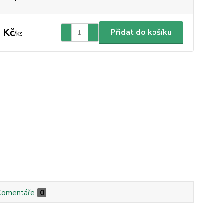
 Kč
Přidat do košíku
/
ks
Komentáře
0