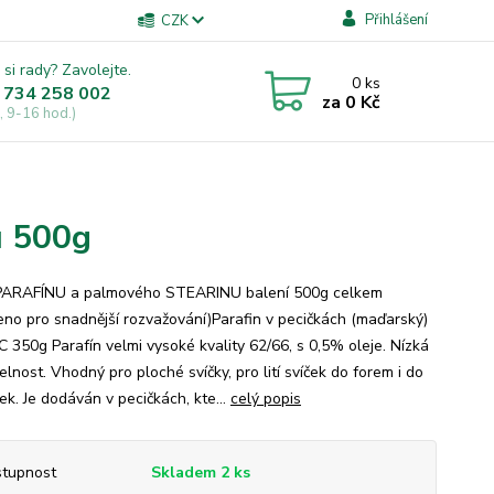
Přihlášení
CZK
 si rady? Zavolejte.
0
ks
 734 258 002
za
0 Kč
, 9-16 hod.)
u 500g
PARAFÍNU a palmového STEARINU balení 500g celkem
eno pro snadnější rozvažování)Parafin v pecičkách (maďarský)
C 350g Parafín velmi vysoké kvality 62/66, s 0,5% oleje. Nízká
elnost. Vhodný pro ploché svíčky, pro lití svíček do forem i do
ek. Je dodáván v pecičkách, kte...
celý popis
tupnost
Skladem 2 ks