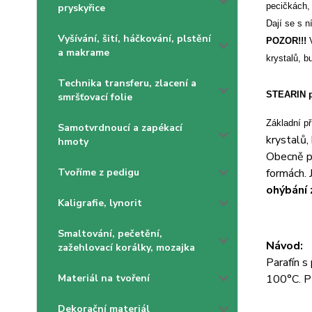
pecičkách, 
pryskyřice
Dají se s n
Vyšívání, šití, háčkování, plstění
POZOR!!!
a makrame
krystalů, b
Technika transferu, zlacení a
STEARIN p
smršťovací folie
Základní p
Samotvrdnoucí a zapékací
krystalů,
hmoty
Obecně pl
Tvoříme z pedigu
formách. 
ohýbání 
Kaligrafie, lynorit
Smaltování, pečetění,
Návod:
zažehlovací korálky, mozajka
Parafín s
Materiál na tvoření
100°C. Př
Dekorační materiál