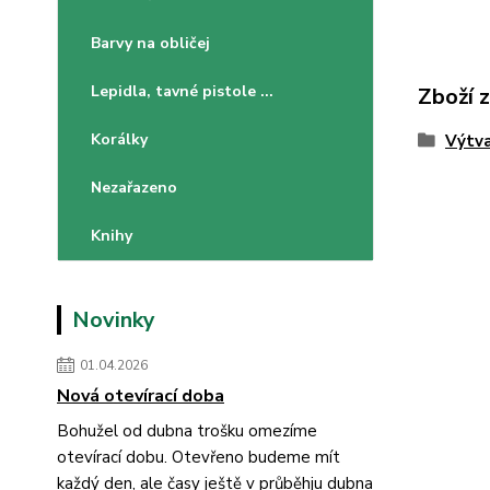
Barvy na obličej
Lepidla, tavné pistole ...
Zboží 
Korálky
Výtva
Nezařazeno
Knihy
Novinky
01.04.2026
Nová otevírací doba
Bohužel od dubna trošku omezíme
otevírací dobu. Otevřeno budeme mít
každý den, ale časy ještě v průběhju dubna