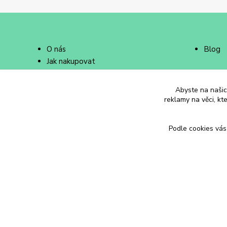
O nás
Blog
Jak nakupovat
Doprava a platba
Abyste na našich
reklamy na věci, kt
Podle cookies vás