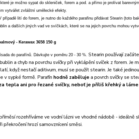
které je možno sypat do skleniček, forem a pod. a přímo je prolívat barevný
ím vytvářet zvláštní umělecké efekty.
V případě lití do forem, je nutno do každého parafinu přidávat Stearin (toto
ublin a dalších jiných vad ve svíčkách, které se na jejich povrchu mohou vytvoř
almový - Kerawax 3658 150 g
Stearin používají začát
řísada do parafínů. Dávkujte v poměru 20 - 30 %.
 bublin a chyb na povrchu svíčky při vyklápění svíček z forem. J
atí, když nestačí aditivum, musí se použít stearin. Je také jedino
Je v sypké formě. Parafín
hodně zaběluje
a povrch svíčky se ste
za tepla ani pro řezané svíčky, neboť je příliš křehký a láme
 příměsí rozehříváme ve vodní lázni ve vhodné nádobě - ideálně
i překročení hrozí samovznícení směsi.