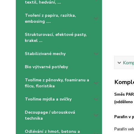
textil, hedvání, ...
Tvoření z papíru, razítka,
embosing ....
Strukturovací, efektové pasty,
krakel ...
Stabilizivané mechy
Kompl
Bio výtvarné potřeby
Tvoříme z pěnovky, foamiranu a
Komple
filcu, floristika
Směs PARA
Tvoříme mýdla a svíčky
(odděleno 
Decoupage / ubrousková
Parafin v 
technika
Parafín vel
Odlévání z hmot, betonu a