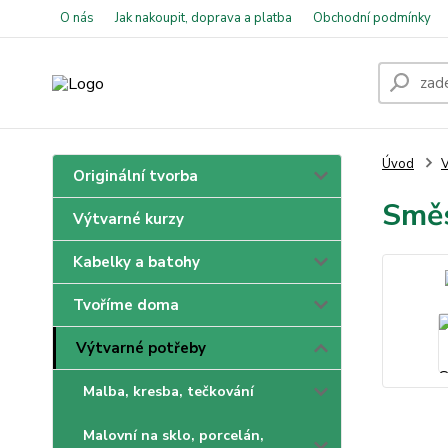
O nás
Jak nakoupit, doprava a platba
Obchodní podmínky
Úvod
V
Originální tvorba
Směs
Výtvarné kurzy
Kabelky a batohy
Tvoříme doma
Výtvarné potřeby
Malba, kresba, tečkování
Malovní na sklo, porcelán,