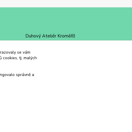
Duhový Ateliér Kroměříž
+420 734 258 002
obrazovaly se vám
 cookies, tj. malých
duhovyatelier@email.cz
ungovalo správně a
Vytvořeno na
Eshop-rychle.cz