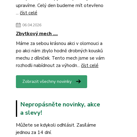
upravíme. Celý den budeme mít otevřeno
...
číst celé
06.04.2026
Zbytkový mech ....
Máme za sebou krásnou akci v olomouci a
po akci nám zbylo hodně drobných kousků
mechu z dílniček. Tento mech jsme se vám
rozhodli nabídnout za výhodn...
číst celé
Zobrazit všechny novinky
Nepropásněte novinky, akce
a slevy!
Můžete se kdykoli odhlásit. Zasíláme
jednou za 14 dní.