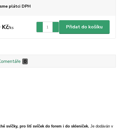
sme plátci DPH
 Kč
Přidat do košíku
/
ks
Komentáře
0
é svíčky, pro lití svíček do forem i do skleniček.
Je dodáván v