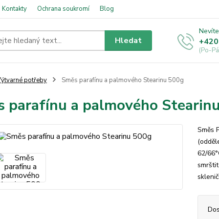
Kontakty
Ochrana soukromí
Blog
Nevíte
Hledat
+420
(Po-Pá
ýtvarné potřeby
Směs parafínu a palmového Stearinu 500g
 parafínu a palmového Stearin
Směs 
(odděl
62/66°
smrštit
sklenič
Dos