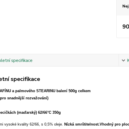
Nej
90
etní specifikace
tní specifikace
FÍNU a palmového STEARINU balení 500g celkem
pro snadnější rozvažování)
pecičkách (maďarský) 62/66°C 350g
mi vysoké kvality 62/66, s 0,5% oleje.
Nízká s
mrštitelnost.
Vhodný pro ploch