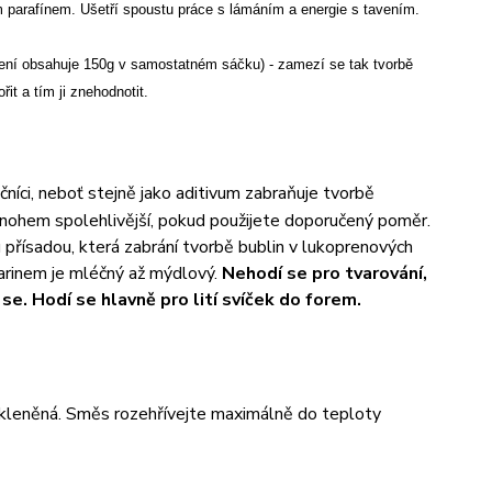
m parafínem. Ušetří spoustu práce s lámáním a energie s tavením.
 balení obsahuje 150g v samostatném sáčku) - zamezí se tak tvorbě
it a tím ji znehodnotit.
ečníci, neboť stejně jako aditivum zabraňuje tvorbě
e mnohem spolehlivější, pokud použijete doporučený poměr.
u přísadou, která zabrání tvorbě bublin v lukoprenových
arinem je mléčný až mýdlový.
Nehodí se pro tvarování,
 se. Hodí se hlavně pro lití svíček do forem.
 skleněná. Směs rozehřívejte maximálně do teploty