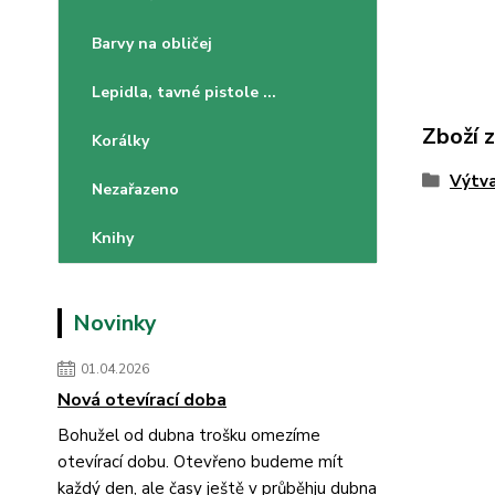
Barvy na obličej
Lepidla, tavné pistole ...
Zboží 
Korálky
Výtva
Nezařazeno
Knihy
Novinky
01.04.2026
Nová otevírací doba
Bohužel od dubna trošku omezíme
otevírací dobu. Otevřeno budeme mít
každý den, ale časy ještě v průběhju dubna