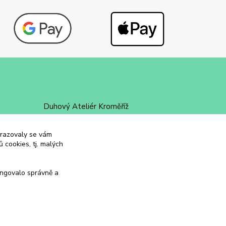
Duhový Ateliér Kroměříž
+420 734 258 002
obrazovaly se vám
 cookies, tj. malých
duhovyatelier@email.cz
ungovalo správně a