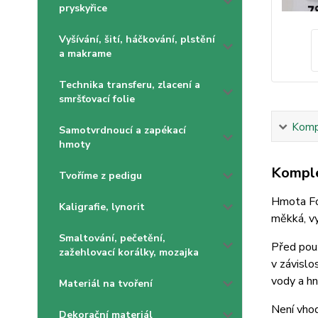
pryskyřice
Vyšívání, šití, háčkování, plstění
a makrame
Technika transferu, zlacení a
smršťovací folie
Kompl
Samotvrdnoucí a zapékací
hmoty
Komple
Tvoříme z pedigu
Hmota Foa
Kaligrafie, lynorit
měkká, vy
Smaltování, pečetění,
Před použ
zažehlovací korálky, mozajka
v závislo
vody a hn
Materiál na tvoření
Není vhod
Dekorační materiál