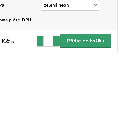
va
sme plátci DPH
 Kč
Přidat do košíku
/
ks