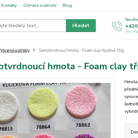
Kontakty
Ochrana soukromí
Blog
Nevíte
Hledat
+420
(Po-Pá
ýtvarné potřeby
Samotvrdnoucí hmota - Foam clay třpytivé 35g
tvrdnoucí hmota - Foam clay tř
Hmota 
předmě
vysoce
Jednot
vytvrdn
Dos