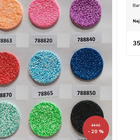
Bar
Nej
35
44 Kč
- 20 %