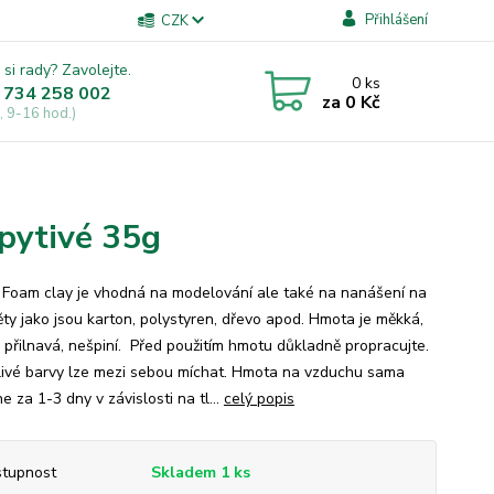
Přihlášení
CZK
 si rady? Zavolejte.
0
ks
 734 258 002
za
0 Kč
, 9-16 hod.)
pytivé 35g
Foam clay je vhodná na modelování ale také na nanášení na
ty jako jsou karton, polystyren, dřevo apod. Hmota je měkká,
 přilnavá, nešpiní. Před použitím hmotu důkladně propracujte.
livé barvy lze mezi sebou míchat. Hmota na vzduchu sama
e za 1-3 dny v závislosti na tl...
celý popis
tupnost
Skladem 1 ks