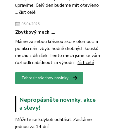
upravíme. Celý den budeme mít otevřeno
...
číst celé
06.04.2026
Zbytkový mech ....
Máme za sebou krásnou akci v olomouci a
po akci nám zbylo hodně drobných kousků
mechu z dílniček. Tento mech jsme se vám
rozhodli nabídnout za výhodn...
číst celé
Zobrazit všechny novinky
Nepropásněte novinky, akce
a slevy!
Můžete se kdykoli odhlásit. Zasíláme
jednou za 14 dní.