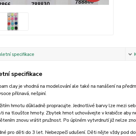
etní specifikace
tní specifikace
m clay je vhodná na modelování ale také na nanášení na předmě
soce přilnavá, nešpiní.
itím hmotu důkladně propracujte. Jednotlivé barvy lze mezi se
sti na tloušťce hmoty. Zbytek hmot uchovávejte v krabičce aby 
ětením znovu vrátit pružnost. Po úplném vytvrdnutí již nelze zn
né pro děti do 3 let. Nebezpečí udušení. Děti nějte vždy pod 