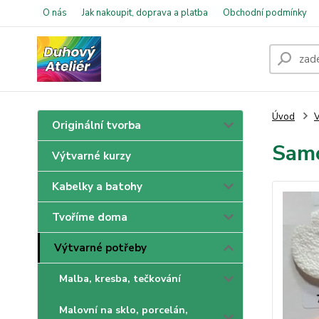
O nás
Jak nakoupit, doprava a platba
Obchodní podmínky
Úvod
V
Originální tvorba
Samo
Výtvarné kurzy
Kabelky a batohy
Tvoříme doma
Výtvarné potřeby
Malba, kresba, tečkování
Malovní na sklo, porcelán,