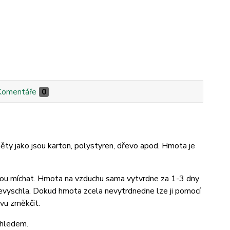
Komentáře
0
ty jako jsou karton, polystyren, dřevo apod. Hmota je
bou míchat. Hmota na vzduchu sama vytvrdne za 1-3 dny
nevyschla. Dokud hmota zcela nevytrdnedne lze ji pomocí
ovu změkčit.
dohledem.