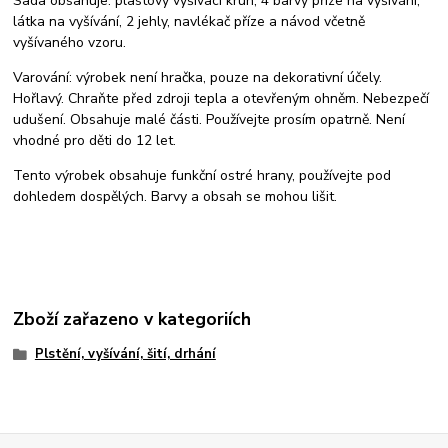
Sada obsahuje: plastový vyšívací kruh, 4 barvy příze na vyšívání,
látka na vyšívání, 2 jehly, navlékač příze a návod včetně
vyšívaného vzoru.
Varování: výrobek není hračka, pouze na dekorativní účely.
Hořlavý. Chraňte před zdroji tepla a otevřeným ohněm. Nebezpečí
udušení. Obsahuje malé části. Používejte prosím opatrně. Není
vhodné pro děti do 12 let.
Tento výrobek obsahuje funkční ostré hrany, používejte pod
dohledem dospělých. Barvy a obsah se mohou lišit.
Zboží zařazeno v kategoriích
Plstění, vyšívání, šití, drhání