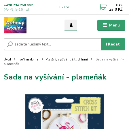
0
ks
+420 734 258 002
CZK
za
0 Kč
(Po-Pá, 9-16 hod.)
Menu
Hledat
Úvod
Tvoříme doma
Plstění, vyšívání, šití, drhání
Sada na vyšívání -
plameňák
Sada na vyšívání - plameňák