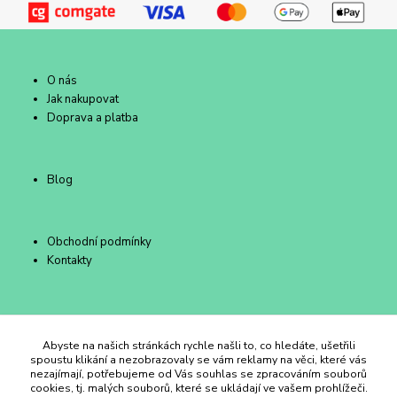
O nás
Jak nakupovat
Doprava a platba
Blog
Obchodní podmínky
Kontakty
Duhový Ateliér Kroměříž
Abyste na našich stránkách rychle našli to, co hledáte, ušetřili
spoustu klikání a nezobrazovaly se vám reklamy na věci, které vás
nezajímají, potřebujeme od Vás souhlas se zpracováním souborů
+420 734 258 002
cookies, tj. malých souborů, které se ukládají ve vašem prohlížeči.