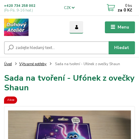
0
ks
+420 734 258 002
CZK
za
0 Kč
(Po-Pá, 9-16 hod.)
Menu
Hledat
Úvod
Výtvarné potřeby
Sada na tvoření - Ufónek z ovečky Shaun
Sada na tvoření - Ufónek z ovečky
Shaun
Akce