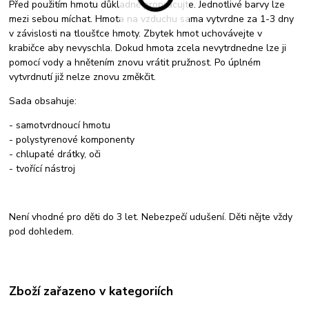
Před použitím hmotu důkladně propracujte. Jednotlivé barvy lze
mezi sebou míchat. Hmota na vzduchu sama vytvrdne za 1-3 dny
v závislosti na tloušťce hmoty. Zbytek hmot uchovávejte v
krabičce aby nevyschla. Dokud hmota zcela nevytrdnedne lze ji
pomocí vody a hnětením znovu vrátit pružnost. Po úplném
vytvrdnutí již nelze znovu změkčit.
Sada obsahuje:
- samotvrdnoucí hmotu
- polystyrenové komponenty
- chlupaté drátky, oči
- tvořící nástroj
Není vhodné pro děti do 3 let. Nebezpečí udušení. Děti nějte vždy
pod dohledem.
Zboží zařazeno v kategoriích