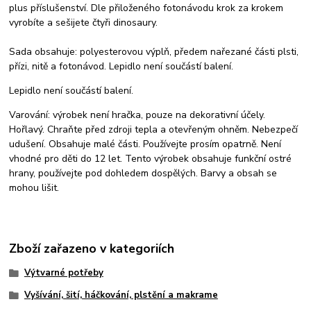
plus příslušenství. Dle přiloženého fotonávodu krok za krokem
vyrobíte a sešijete čtyři dinosaury.
Sada obsahuje: polyesterovou výplň, předem nařezané části plsti,
přízi, nitě a fotonávod. Lepidlo není součástí balení.
Lepidlo není součástí balení.
Varování: výrobek není hračka, pouze na dekorativní účely.
Hořlavý. Chraňte před zdroji tepla a otevřeným ohněm. Nebezpečí
udušení. Obsahuje malé části. Používejte prosím opatrně. Není
vhodné pro děti do 12 let. Tento výrobek obsahuje funkční ostré
hrany, používejte pod dohledem dospělých. Barvy a obsah se
mohou lišit.
Zboží zařazeno v kategoriích
Výtvarné potřeby
Vyšívání, šití, háčkování, plstění a makrame