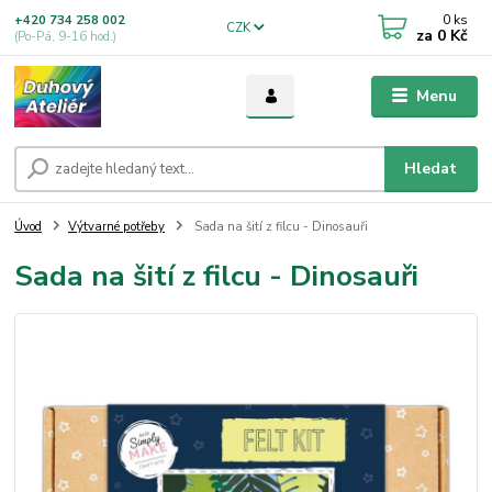
0
ks
+420 734 258 002
CZK
za
0 Kč
(Po-Pá, 9-16 hod.)
Menu
Hledat
Úvod
Výtvarné potřeby
Sada na šití z filcu - Dinosauři
Sada na šití z filcu - Dinosauři